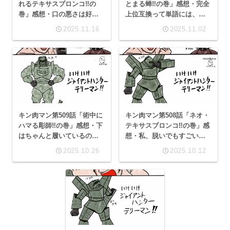
れるテキサスブロンコ‼の
とまる蝉‼︎の巻」感想・完全
巻」感想・口の悪さは好意
上位互換って単語には、な
の裏返し
んだか魅力を感じちゃう
2025.11.16
2025.11.02
キン肉マン第509話「術中に
キン肉マン第508話「ネオ・
ハマる彫師‼︎の巻」感想・下
テキサスブロンコ‼の巻」感
はちゃんと履いているのか
想・私、脱いでもすごいん
よ！裸手袋ムキムキマッチ
です！
2025.10.26
2025.10.12
ョ！