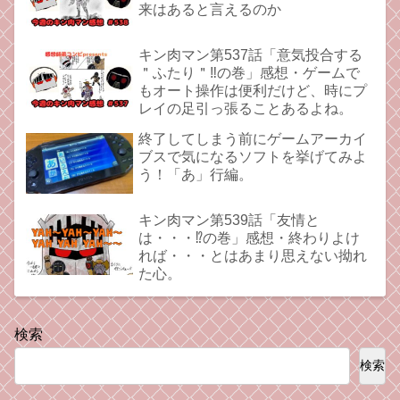
来はあると言えるのか
キン肉マン第537話「意気投合する
＂ふたり＂‼︎の巻」感想・ゲームで
もオート操作は便利だけど、時にプ
レイの足引っ張ることあるよね。
終了してしまう前にゲームアーカイ
ブスで気になるソフトを挙げてみよ
う！「あ」行編。
キン肉マン第539話「友情と
は・・・⁉︎の巻」感想・終わりよけ
れば・・・とはあまり思えない拗れ
た心。
検索
検索