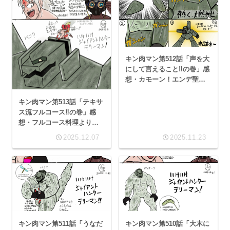
キン肉マン第512話「声を大
にして言えること‼︎の巻」感
想・カモーン！エンデ聖衣
（クロス）！
キン肉マン第513話「テキサ
ス流フルコース‼の巻」感
想・フルコース料理より、
食べ放題の方に魅力を感じ
2025.12.07
2025.11.23
てしまう私は貧乏舌？
キン肉マン第511話「うなだ
キン肉マン第510話「大木に