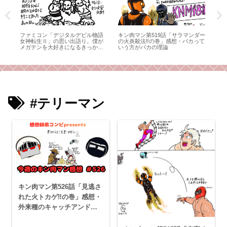
度
ファミコン「デジタルデビル物語
キン肉マン第519話「サラマンダー
キン
の4
女神転生Ⅱ」の思い出語り。僕が
の火炎殺法‼の巻」感想・バカって
面‼
メガテンを大好きになるきっかけ
いう方がバカの理論
ラ
となったゲームのお話。
感
#テリーマン
キン肉マン第526話「見逃さ
れた火トカゲ‼︎の巻」感想・
外来種のキャッチアンドリ
リースをやってはいけない