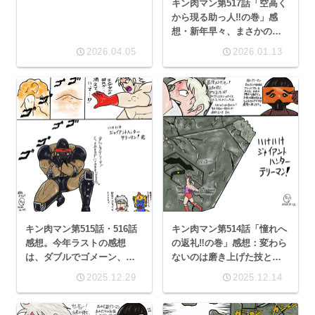
キン肉マン第517話「空高く
から現る助っ人‼︎の巻」感
想・新年早々、まさかのア
イツが空から降ってくる！
2026.04.05
2026.01.13
キン肉マン第515話・516話
キン肉マン第514話「憧れへ
感想。今年ラストの感想
の返礼‼︎の巻」感想：変わら
は、ダブルでゴメーン、誠
ないのは磨き上げた技と
にスイマメーン。
魂、そして当たらぬ予想
2025.12.29
2025.12.14