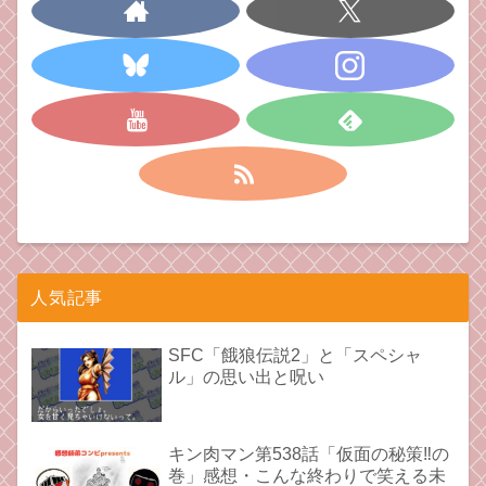
人気記事
SFC「餓狼伝説2」と「スペシャ
ル」の思い出と呪い
キン肉マン第538話「仮面の秘策‼︎の
巻」感想・こんな終わりで笑える未