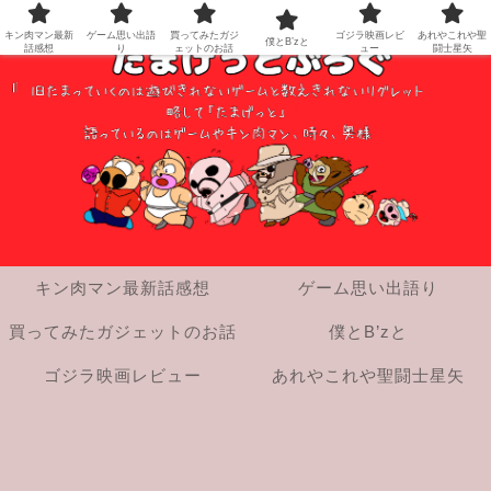
キン肉マン最新
ゲーム思い出語
買ってみたガジ
ゴジラ映画レビ
あれやこれや聖
僕とB’zと
話感想
り
ェットのお話
ュー
闘士星矢
キン肉マン最新話感想
ゲーム思い出語り
買ってみたガジェットのお話
僕とB’zと
ゴジラ映画レビュー
あれやこれや聖闘士星矢