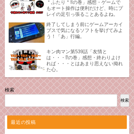
＂ふたり＂‼︎の巻」感想・ゲームで
もオート操作は便利だけど、時にプ
レイの足引っ張ることあるよね。
終了してしまう前にゲームアーカイ
ブスで気になるソフトを挙げてみよ
う！「あ」行編。
キン肉マン第539話「友情と
は・・・⁉︎の巻」感想・終わりよけ
れば・・・とはあまり思えない拗れ
た心。
検索
検索
最近の投稿