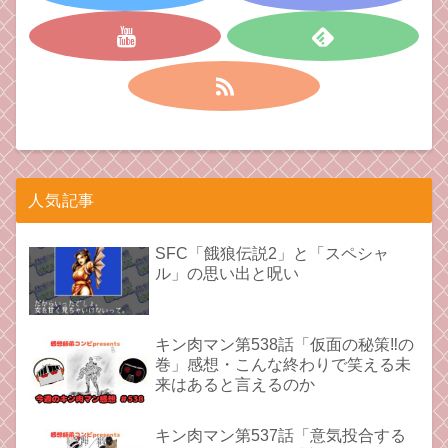
人気記事
SFC「餓狼伝説2」と「スペシャ
ル」の思い出と呪い
キン肉マン第538話「仮面の秘策‼︎の
巻」感想・こんな終わりで笑える未
来はあると言えるのか
キン肉マン第537話「意気投合する