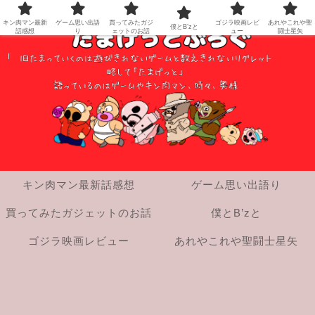
キン肉マン最新
ゲーム思い出語
買ってみたガジ
ゴジラ映画レビ
あれやこれや聖
僕とB’zと
話感想
り
ェットのお話
ュー
闘士星矢
キン肉マン最新話感想
ゲーム思い出語り
買ってみたガジェットのお話
僕とB’zと
ゴジラ映画レビュー
あれやこれや聖闘士星矢