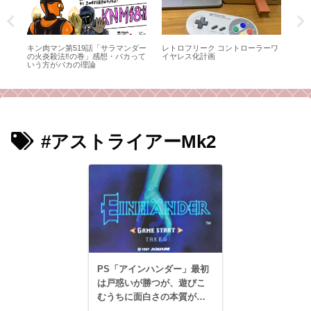
冷血
キン肉マン第519話「サラマンダー
レトロフリーク コントローラーワ
フ
対サ
の火炎殺法‼の巻」感想・バカって
イヤレス化計画
女
、
いう方がバカの理論
メ
と
#アストライアーMk2
PS「アインハンダー」最初
は戸惑いが勝つが、遊びこ
むうちに面白さの本質が見
えてくる珠玉の名作