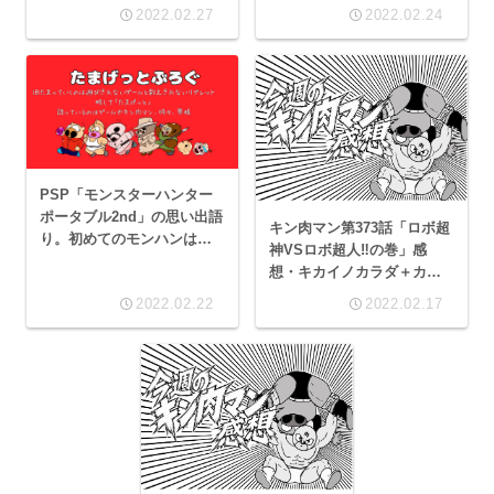
戦力の決定的な差ではない
2022.02.27
2022.02.24
ということを教えてやる！
となりませんかねウォーズ
マン
PSP「モンスターハンター
ポータブル2nd」の思い出語
キン肉マン第373話「ロボ超
り。初めてのモンハンは、
神VSロボ超人‼︎の巻」感
大剣使い＝ベルセルクのガ
想・キカイノカラダ＋カミ
ッツという安直的思考から
サマ＋？？？＝ロボチョウ
2022.02.22
2022.02.17
始まりました。
シン…？