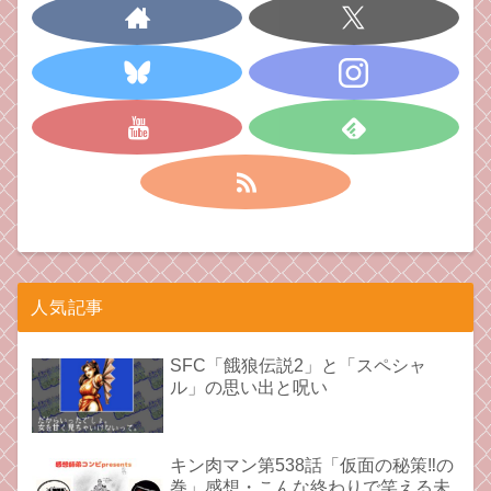
人気記事
SFC「餓狼伝説2」と「スペシャ
ル」の思い出と呪い
キン肉マン第538話「仮面の秘策‼︎の
巻」感想・こんな終わりで笑える未