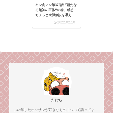
キン肉マン第372話「新たな
る超神の正体‼︎の巻」感想・
ちょっと大胆仮説を唱えた
くなってくる展開ですよぉ
2022.02.10
ぉぉぉ！
たけG
いい年したオッサンが好きなものについて語ってま