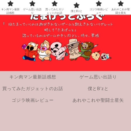
キン肉マン最新
ゲーム思い出語
買ってみたガジ
ゴジラ映画レビ
あれやこれや聖
僕とB’zと
話感想
り
ェットのお話
ュー
闘士星矢
キン肉マン最新話感想
ゲーム思い出語り
買ってみたガジェットのお話
僕とB’zと
ゴジラ映画レビュー
あれやこれや聖闘士星矢