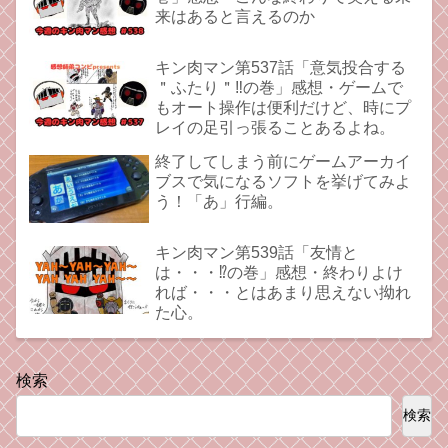
来はあると言えるのか
キン肉マン第537話「意気投合する
＂ふたり＂‼︎の巻」感想・ゲームで
もオート操作は便利だけど、時にプ
レイの足引っ張ることあるよね。
終了してしまう前にゲームアーカイ
ブスで気になるソフトを挙げてみよ
う！「あ」行編。
キン肉マン第539話「友情と
は・・・⁉︎の巻」感想・終わりよけ
れば・・・とはあまり思えない拗れ
た心。
検索
検索