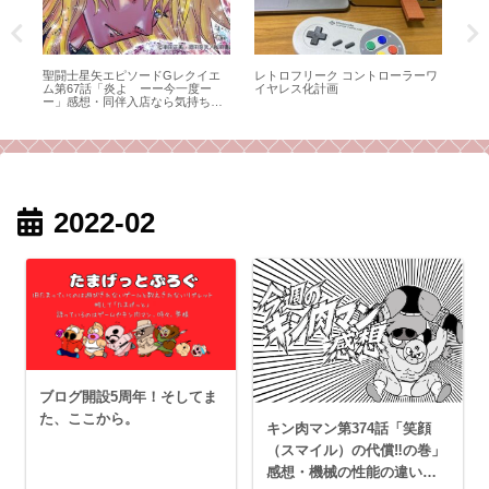
買っ
聖闘士星矢エピソードGレクイエ
レトロフリーク コントローラーワ
ゴジ
ム第67話「炎よ ーー今一度ー
イヤレス化計画
ス
ー」感想・同伴入店なら気持ちも
強くなれるかもしれない
2022-02
ブログ開設5周年！そしてま
た、ここから。
キン肉マン第374話「笑顔
（スマイル）の代償‼︎の巻」
感想・機械の性能の違いが