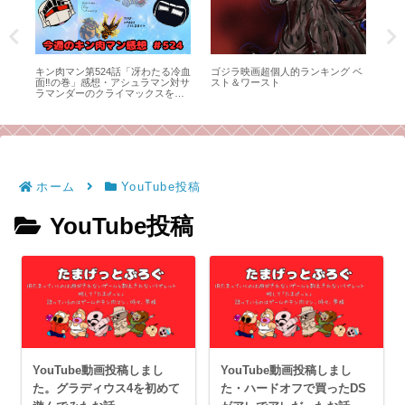
の野
キン肉マン第524話「冴わたる冷血
ゴジラ映画超個人的ランキング ベ
キン
っぺ
面‼︎の巻」感想・アシュラマン対サ
スト＆ワースト
る
ラマンダーのクライマックスを、
明
感想師弟コンビが語る！
今
ホーム
YouTube投稿
YouTube投稿
YouTube動画投稿しまし
YouTube動画投稿しまし
た。グラディウス4を初めて
た・ハードオフで買ったDS