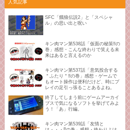
人気記事
SFC「餓狼伝説2」と「スペシャ
ル」の思い出と呪い
キン肉マン第538話「仮面の秘策‼︎の
巻」感想・こんな終わりで笑える未
来はあると言えるのか
キン肉マン第537話「意気投合する
＂ふたり＂‼︎の巻」感想・ゲームで
もオート操作は便利だけど、時にプ
レイの足引っ張ることあるよね。
終了してしまう前にゲームアーカイ
ブスで気になるソフトを挙げてみよ
う！「あ」行編。
キン肉マン第539話「友情と
は・・・⁉︎の巻」感想・終わりよけ