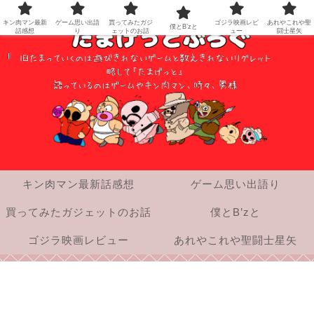
キン肉マン最新
ゲーム思い出語
買ってみたガジ
ゴジラ映画レビ
あれやこれや聖
僕とB’zと
話感想
り
ェットのお話
ュー
闘士星矢
キン肉マン最新話感想
ゲーム思い出語り
買ってみたガジェットのお話
僕とB’zと
ゴジラ映画レビュー
あれやこれや聖闘士星矢