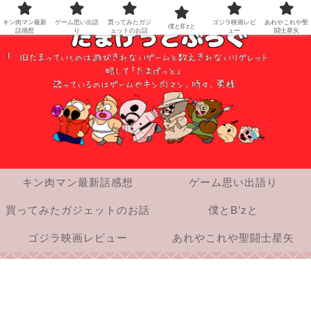
キン肉マン最新
ゲーム思い出語
買ってみたガジ
ゴジラ映画レビ
あれやこれや聖
僕とB’zと
話感想
り
ェットのお話
ュー
闘士星矢
キン肉マン最新話感想
ゲーム思い出語り
買ってみたガジェットのお話
僕とB’zと
ゴジラ映画レビュー
あれやこれや聖闘士星矢