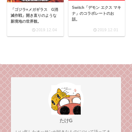
Switch「デモン エクス マキ
「ゴジラ×メガギラス G消
ナ」のコラボレートのお
滅作戦」開き直りのような
話。
新境地の世界観。
2019.12.04
2019.12.01
たけG
いい年したオッサンが好きなものについて語ってま