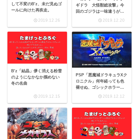
して不変のB’z、未だ見ぬゴ
ギドラ 大怪獣総攻撃」今
ールに向けた再疾走。
回のゴジラは一味違うが、
金色のアイツはもっと違
2019.12.26
2019.12.20
う！
B’z「結晶」儚く消える粉雪
PSP「悪魔城ドラキュラXク
のようになかなか掴めない
ロニクル」何年経っても色
冬の名曲
褪せぬ、ゴシックホラーな
アクションゲーム。
2019.12.15
2019.12.12