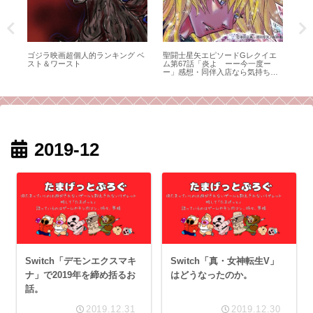
い
ゴジラ映画超個人的ランキング ベ
聖闘士星矢エピソードGレクイエ
終
スト＆ワースト
ム第67話「炎よ ーー今一度ー
イ
ー」感想・同伴入店なら気持ちも
み
強くなれるかもしれない
2019-12
Switch「デモンエクスマキ
Switch「真・女神転生V」
ナ」で2019年を締め括るお
はどうなったのか。
話。
2019.12.31
2019.12.30