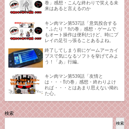
巻」感想・こんな終わりで笑える未
来はあると言えるのか
キン肉マン第537話「意気投合する
＂ふたり＂‼︎の巻」感想・ゲームで
もオート操作は便利だけど、時にプ
レイの足引っ張ることあるよね。
終了してしまう前にゲームアーカイ
ブスで気になるソフトを挙げてみよ
う！「あ」行編。
キン肉マン第539話「友情と
は・・・⁉︎の巻」感想・終わりよけ
れば・・・とはあまり思えない拗れ
た心。
検索
検索