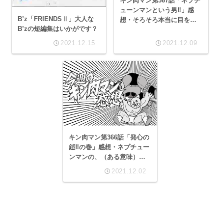
キン肉マン第367話「ネプチ
ューンマンという男‼︎」感
B’z「FRIENDSⅡ」大人な
想・そろそろ本当に目を覚
B’zの短編集はいかがです？
ましてほしいネプチューン
マンという男！
2021.12.15
2021.12.09
キン肉マン第366話「発心の
鎧‼︎の巻」感想・ネプチュー
ンマンの、（ある意味）真
骨頂がいきなり全開⁉︎
2021.12.02