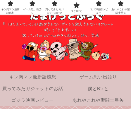
キン肉マン最新
ゲーム思い出語
買ってみたガジ
ゴジラ映画レビ
あれやこれや聖
僕とB’zと
話感想
り
ェットのお話
ュー
闘士星矢
キン肉マン最新話感想
ゲーム思い出語り
買ってみたガジェットのお話
僕とB’zと
ゴジラ映画レビュー
あれやこれや聖闘士星矢