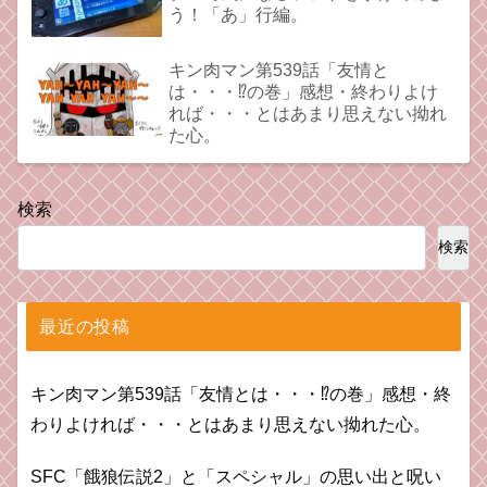
う！「あ」行編。
キン肉マン第539話「友情と
は・・・⁉︎の巻」感想・終わりよけ
れば・・・とはあまり思えない拗れ
た心。
検索
検索
最近の投稿
キン肉マン第539話「友情とは・・・⁉︎の巻」感想・終
わりよければ・・・とはあまり思えない拗れた心。
SFC「餓狼伝説2」と「スペシャル」の思い出と呪い