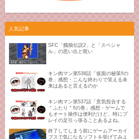
人気記事
SFC「餓狼伝説2」と「スペシャ
ル」の思い出と呪い
キン肉マン第538話「仮面の秘策‼︎の
巻」感想・こんな終わりで笑える未
来はあると言えるのか
キン肉マン第537話「意気投合する
＂ふたり＂‼︎の巻」感想・ゲームで
もオート操作は便利だけど、時にプ
レイの足引っ張ることあるよね。
終了してしまう前にゲームアーカイ
ブスで気になるソフトを挙げてみよ