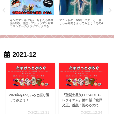
思い
キン肉マン第524話「冴わたる冷血
アニメ版の「聖闘士星矢」と一度
フ
面‼︎の巻」感想・アシュラマン対サ
しっかり向き合ってみよう！その4
女
ラマンダーのクライマックスを、
メ
感想師弟コンビが語る！
と
2021-12
2021年をいろいろと振り返
『聖闘士星矢EPISODE.G
ってみよう！
レクイエム』第21話「城戸
光正」感想：認めるのに勇
気が必要なことってあるよ
2021.12.31
2021.12.24