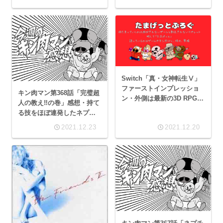
ね。
Switch「真・女神転生Ⅴ」
ファーストインプレッショ
キン肉マン第368話「完璧超
ン・外側は最新の3D RPG。
人の教え‼︎の巻」感想・持て
その中身は…
る技をほぼ連発したネプチ
ューンマンの2022年の運勢
2021.12.23
2021.12.20
はいかに⁉︎