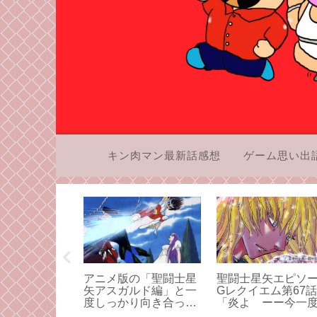
キン肉マン最新話感想
ゲーム思い出
 2が遂に届きま
アニメ版の「聖闘士星
聖闘士星矢エピソ
いうお話を語
矢アスガルド編」と一
Gレクイエム第67話
度しっかり向き合って
「炎よ ーー今一
みよう！その1
ー」感想・同伴入