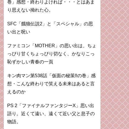
巻」感想・終わりよければ・・・とはあま
り思えない拗れた心。
SFC「餓狼伝説2」と「スペシャル」の思
い出と呪い
ファミコン「MOTHER」の思い出は、ちょ
っぴり甘くちょっぴり切なく、かなりこっ
恥ずかしい青春の一頁
キン肉マン第538話「仮面の秘策‼︎の巻」感
想・こんな終わりで笑える未来はあると言
えるのか
PS 2「ファイナルファンタジーX」思い出
語り。近くて遠い、遠くて近い父と息子の
物語。