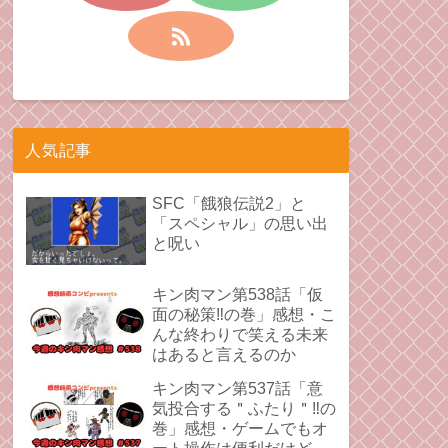
人気記事
SFC「餓狼伝説2」と
「スペシャル」の思い出
と呪い
キン肉マン第538話「仮
面の秘策‼︎の巻」感想・こ
んな終わりで笑える未来
はあると言えるのか
キン肉マン第537話「意
気投合する＂ふたり＂‼︎の
巻」感想・ゲームでもオ