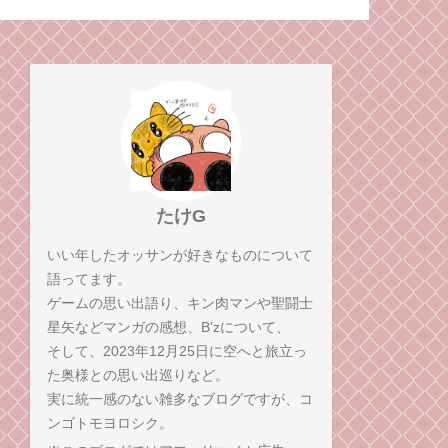
イマックスを、感想
人が一番キツ
弟コンビが語る！
たけG
いい年したオッサンが好きなものについて
語ってます。
ゲームの思い出語り、キン肉マンや聖闘士
星矢などマンガの感想、B'zについて、
そして、2023年12月25日に空へと旅立っ
た奥様との思い出巡りなど。
実に統一感のない雑多なブログですが、コ
ンゴトモヨロシク。