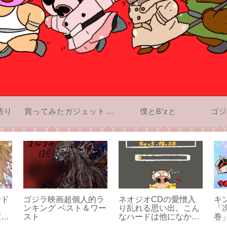
語り
買ってみたガジェットのお話
僕とB’zと
ゴジ
ード
ゴジラ映画超個人的ラ
ネオジオCDの愛憎入
キ
ンキング ベスト＆ワー
り乱れる思い出。こん
「
度ー
スト
なハードは他になかっ
巻
店な
た。
ン