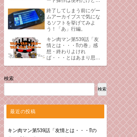
ート操作は便利だけど、
時にプレイの足引っ張る
終了してしまう前にゲー
ことあるよね。
ムアーカイブスで気にな
るソフトを挙げてみよ
う！「あ」行編。
キン肉マン第539話「友
情とは・・・⁉︎の巻」感
想・終わりよけれ
ば・・・とはあまり思え
ない拗れた心。
検索
検索
最近の投稿
キン肉マン第539話「友情とは・・・⁉︎の