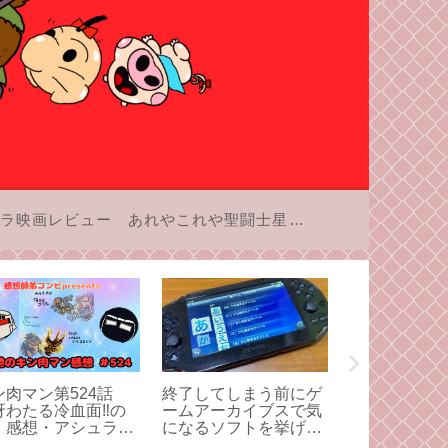
ラ映画レビュー
あれやこれや聖闘士星矢
ン肉マン第524話
終了してしまう前にゲ
キン肉マン第5
冴わたる冷血面‼︎の
ームアーカイブスで気
「決めろ！マ
」感想・アシュラマ
になるソフトを挙げて
ドッキング‼
対サラマンダーのク
みよう！「あ」行編。
想：組体操は