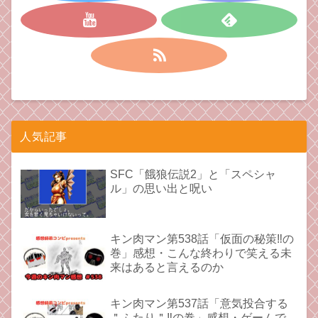
人気記事
SFC「餓狼伝説2」と「スペシャ
ル」の思い出と呪い
キン肉マン第538話「仮面の秘策‼︎の
巻」感想・こんな終わりで笑える未
来はあると言えるのか
キン肉マン第537話「意気投合する
＂ふたり＂‼︎の巻」感想・ゲームで