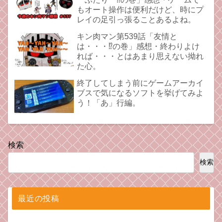
もオート操作は便利だけど、時にプ
レイの足引っ張ることあるよね。
キン肉マン第539話「友情と
は・・・⁉︎の巻」感想・終わりよけ
れば・・・とはあまり思えない拗れ
た心。
終了してしまう前にゲームアーカイ
ブスで気になるソフトを挙げてみよ
う！「あ」行編。
検索
検索
最近の投稿