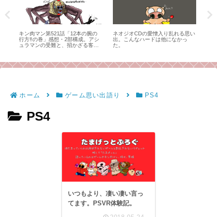
ル
キン肉マン第521話「12本の腕の
ネオジオCDの愛憎入り乱れる思い
SF
て
行方‼の巻」感想・2部構成。アシ
出。こんなハードは他になかっ
ル
ュラマンの受難と、招かざる客
た。
と。（毒成分強めのため注意）
ホーム
ゲーム思い出語り
PS4
PS4
いつもより、凄い凄い言っ
てます。PSVR体験記。