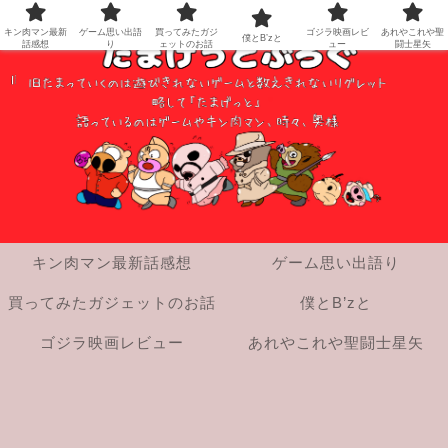
キン肉マン最新
ゲーム思い出語
買ってみたガジ
ゴジラ映画レビ
あれやこれや聖
僕とB’zと
話感想
り
ェットのお話
ュー
闘士星矢
キン肉マン最新話感想
ゲーム思い出語り
買ってみたガジェットのお話
僕とB’zと
ゴジラ映画レビュー
あれやこれや聖闘士星矢