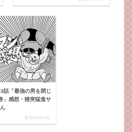
53話「最強の男を閉じ
の巻」感想・猪突猛進サ
ん
2024.06.02