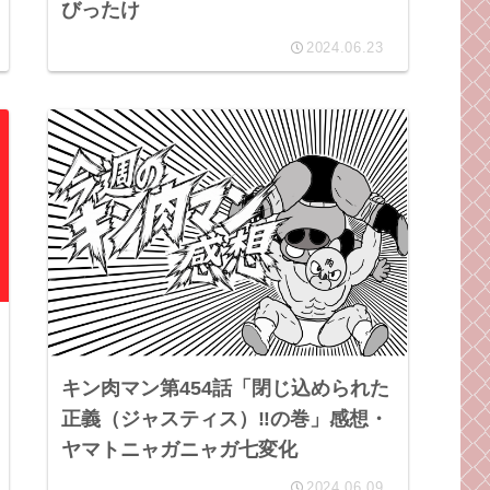
びったけ
2024.06.23
キン肉マン第454話「閉じ込められた
正義（ジャスティス）‼︎の巻」感想・
ヤマトニャガニャガ七変化
2024.06.09