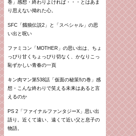
巻」感想・終わりよければ・・・とはあま
り思えない拗れた心。
SFC「餓狼伝説2」と「スペシャル」の思
い出と呪い
ファミコン「MOTHER」の思い出は、ちょ
っぴり甘くちょっぴり切なく、かなりこっ
恥ずかしい青春の一頁
キン肉マン第538話「仮面の秘策‼︎の巻」感
想・こんな終わりで笑える未来はあると言
えるのか
PS 2「ファイナルファンタジーX」思い出
語り。近くて遠い、遠くて近い父と息子の
物語。