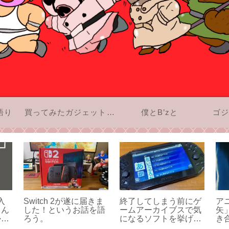
語り
買ってみたガジェットのお話
僕とB’zと
ゴジ
入
Switch 2が遂に届きま
終了してしまう前にゲ
ア
こん
した！というお話を語
ームアーカイブスで気
矢
かっ
ろう。
になるソフトを挙げて
き
みよう！「あ」行編。
4