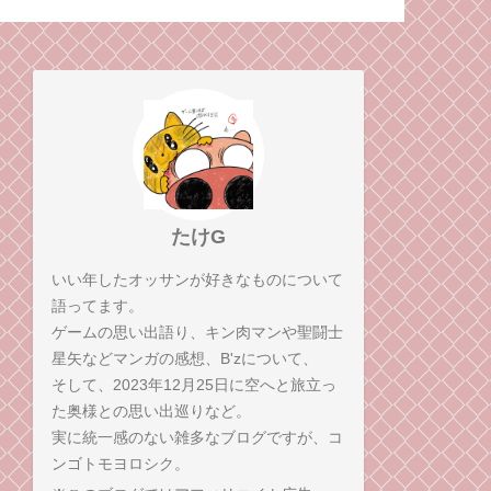
ライマックスを、感想
師弟コンビが語る！
たけG
いい年したオッサンが好きなものについて
語ってます。
ゲームの思い出語り、キン肉マンや聖闘士
星矢などマンガの感想、B'zについて、
そして、2023年12月25日に空へと旅立っ
た奥様との思い出巡りなど。
実に統一感のない雑多なブログですが、コ
ンゴトモヨロシク。