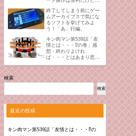
ート操作は便利だけど、
時にプレイの足引っ張る
終了してしまう前にゲー
ことあるよね。
ムアーカイブスで気にな
るソフトを挙げてみよ
う！「あ」行編。
キン肉マン第539話「友
情とは・・・⁉︎の巻」感
想・終わりよけれ
ば・・・とはあまり思え
ない拗れた心。
検索
検索
最近の投稿
キン肉マン第539話「友情とは・・・⁉︎の