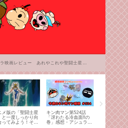
ラ映画レビュー
あれやこれや聖闘士星矢
ニメ版の「聖闘士星
キン肉マン第524話
レトロフリー
」と一度しっかり向
「冴わたる冷血面‼︎の
ローラーワイ
合ってみよう！その
巻」感想・アシュラマ
計画
ン対サラマンダーのク