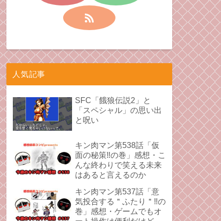
人気記事
SFC「餓狼伝説2」と
「スペシャル」の思い出
と呪い
キン肉マン第538話「仮
面の秘策‼︎の巻」感想・こ
んな終わりで笑える未来
はあると言えるのか
キン肉マン第537話「意
気投合する＂ふたり＂‼︎の
巻」感想・ゲームでもオ