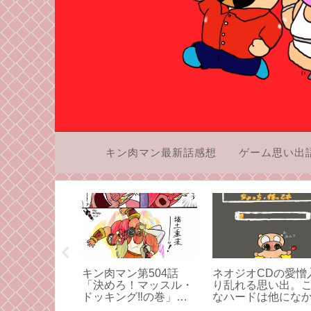
キン肉マン最新話感想
ゲーム思い出
の「聖闘士星
キン肉マン第504話
ネオジオCDの愛憎
ルド編」と一
「決めろ！マッスル・
り乱れる思い出。
り向き合って
ドッキング‼の巻」感
なハードは他にな
その1
想：組体操は一番下の
た。