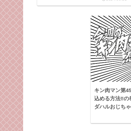
キン肉マン第4
込める方法‼︎
ダハルおじちゃ