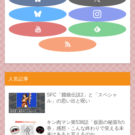
人気記事
SFC「餓狼伝説2」と「スペシャ
ル」の思い出と呪い
キン肉マン第538話「仮面の秘策‼︎の
巻」感想・こんな終わりで笑える未
来はあると言えるのか