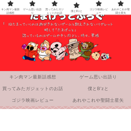
キン肉マン最新
ゲーム思い出語
買ってみたガジ
ゴジラ映画レビ
あれやこれや聖
僕とB’zと
話感想
り
ェットのお話
ュー
闘士星矢
キン肉マン最新話感想
ゲーム思い出語り
買ってみたガジェットのお話
僕とB’zと
ゴジラ映画レビュー
あれやこれや聖闘士星矢