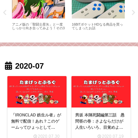
語
アニメ版の「聖闘士星矢」と一度
16BITポケットHDなる商品を買っ
キン
が
しっかり向き合ってみよう！その3
てしまったお話
の
け
い
2020-07
「IRONCLAD 鉄生ル者」が
男坂 本陣死闘編第三話 愚
無料で配信！あれ？このゲ
問答の巻：さよならだけが
ームってひょっとして…
人生いろいろ、目覚めよセ
ブンセンシズ！
2020.07.30
2020.07.19