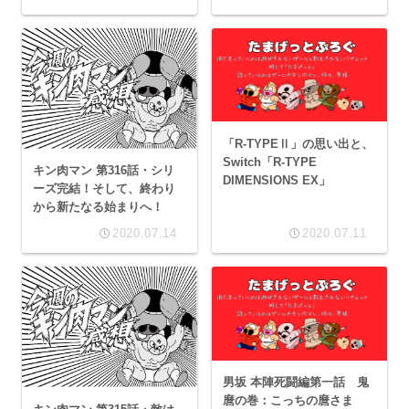
「R-TYPEⅡ」の思い出と、
Switch「R-TYPE
キン肉マン 第316話・シリ
DIMENSIONS EX」
ーズ完結！そして、終わり
から新たなる始まりへ！
2020.07.14
2020.07.11
男坂 本陣死闘編第一話 鬼
麿の巻：こっちの麿さま