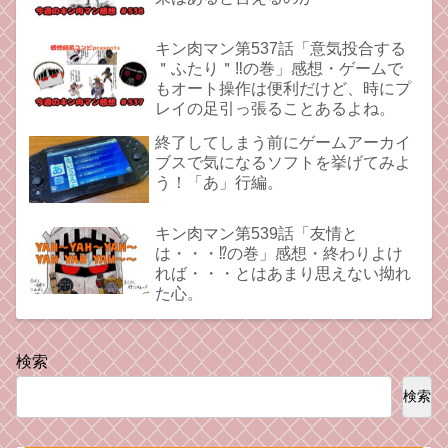
キン肉マン第537話「意気投合する
＂ふたり＂‼︎の巻」感想・ゲームで
もオート操作は便利だけど、時にプ
レイの足引っ張ることあるよね。
終了してしまう前にゲームアーカイ
ブスで気になるソフトを挙げてみよ
う！「あ」行編。
キン肉マン第539話「友情と
は・・・⁉︎の巻」感想・終わりよけ
れば・・・とはあまり思えない拗れ
た心。
検索
検索