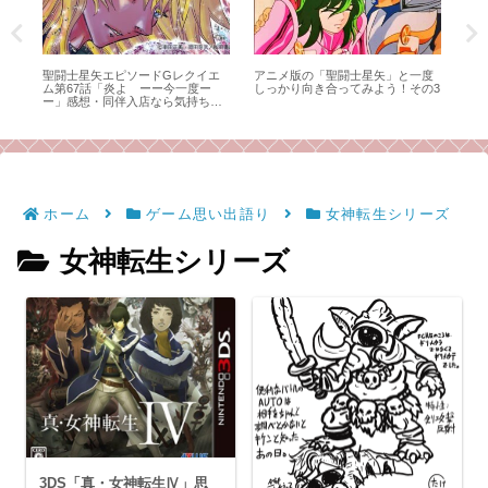
思い
聖闘士星矢エピソードGレクイエ
アニメ版の「聖闘士星矢」と一度
キン
ム第67話「炎よ ーー今一度ー
しっかり向き合ってみよう！その3
行方
ー」感想・同伴入店なら気持ちも
ュ
強くなれるかもしれない
と
ホーム
ゲーム思い出語り
女神転生シリーズ
女神転生シリーズ
3DS「真・女神転生Ⅳ」思