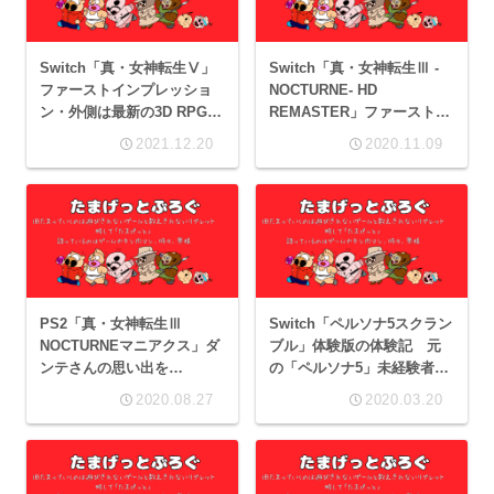
Switch「真・女神転生Ⅴ」
Switch「真・女神転生Ⅲ -
ファーストインプレッショ
NOCTURNE- HD
ン・外側は最新の3D RPG。
REMASTER」ファーストイ
その中身は…
ンプレッション
2021.12.20
2020.11.09
PS2「真・女神転生Ⅲ
Switch「ペルソナ5スクラン
NOCTURNEマニアクス」ダ
ブル」体験版の体験記 元
ンテさんの思い出を
の「ペルソナ5」未経験者に
「DMC」もちょっとだけ。
よる初見プレイ！
2020.08.27
2020.03.20