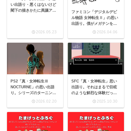
い出語り・悪くはないけど
閣下の描きかたに異議ア
ファミコン「デジタルデビ
リ！
ル物語 女神転生Ⅱ」の思い
出語り。僕がメガテンを大
好きになるきっかけとなっ
2026.05.23
2026.04.06
たゲームのお話。
PS2「真・女神転生Ⅲ
SFC「真・女神転生」思い
NOCTURNE」の思い出語
出語り。それはまるで目眩
り。シリーズのターニング
のような鮮烈な体験だっ
ポイントとなった超名作。
た。
2026.02.20
2025.10.30