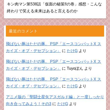
キン肉マン第538話「仮面の秘策‼︎の巻」感想・こんな
終わりで笑える未来はあると言えるのか
最近のコメント
飛ばない豚はただの豚。 PSP「エースコンバットX ス
カイズ・オブ・デセプション」
に
たけG
より
飛ばない豚はただの豚。 PSP「エースコンバットX ス
カイズ・オブ・デセプション」
に
Tuyoぽん
より
飛ばない豚はただの豚。 PSP「エースコンバットX ス
カイズ・オブ・デセプション」
に
たけG
より
アニメ版の「聖闘士星矢アスガルド編」と一度しっかり
向き合ってみよう！その3
に
たけG
より