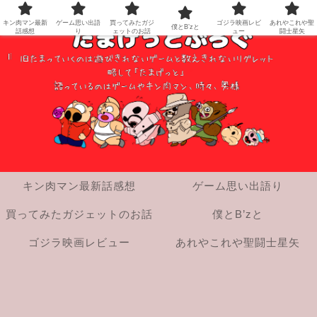
キン肉マン最新
ゲーム思い出語
買ってみたガジ
ゴジラ映画レビ
あれやこれや聖
僕とB’zと
話感想
り
ェットのお話
ュー
闘士星矢
キン肉マン最新話感想
ゲーム思い出語り
買ってみたガジェットのお話
僕とB’zと
ゴジラ映画レビュー
あれやこれや聖闘士星矢