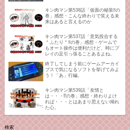
キン肉マン第538話「仮面の秘策‼︎の
巻」感想・こんな終わりで笑える未
来はあると言えるのか
キン肉マン第537話「意気投合する
＂ふたり＂‼︎の巻」感想・ゲームで
もオート操作は便利だけど、時にプ
レイの足引っ張ることあるよね。
終了してしまう前にゲームアーカイ
ブスで気になるソフトを挙げてみよ
う！「あ」行編。
キン肉マン第539話「友情と
は・・・⁉︎の巻」感想・終わりよけ
れば・・・とはあまり思えない拗れ
た心。
検索