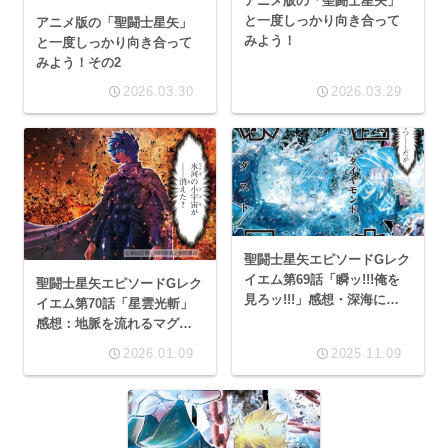
アニメ版の「聖闘士星矢」
と一度しっかり向き合って
アニメ版の「聖闘士星矢」
みよう！
と一度しっかり向き合って
みよう！その2
2026.03.30
2026.03.29
聖闘士星矢エピソードGレク
イエム第69話「瞬ッ!!!俺を
聖闘士星矢エピソードGレク
見ろッ!!!」感想・深海にし
イエム第70話「星雲光斬」
ろ冥界にしろ潜るのは大得
感想：地脈を流れるマグマ
意な氷河さん
が星の血って、なんだかFF
2026.01.09
2025.11.09
っぽくもある。