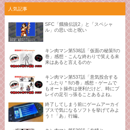
人気記事
SFC「餓狼伝説2」と「スペシャ
ル」の思い出と呪い
キン肉マン第538話「仮面の秘策‼︎の
巻」感想・こんな終わりで笑える未
来はあると言えるのか
キン肉マン第537話「意気投合する
＂ふたり＂‼︎の巻」感想・ゲームで
もオート操作は便利だけど、時にプ
レイの足引っ張ることあるよね。
終了してしまう前にゲームアーカイ
ブスで気になるソフトを挙げてみよ
う！「あ」行編。