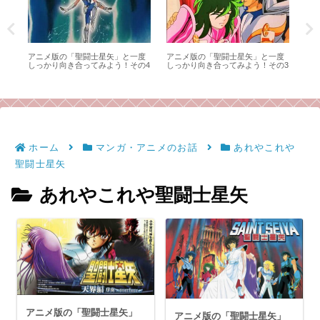
く明
アニメ版の「聖闘士星矢」と一度
アニメ版の「聖闘士星矢」と一度
キン
なく
しっかり向き合ってみよう！その4
しっかり向き合ってみよう！その3
面‼
、
ラ
！
感
ホーム
マンガ・アニメのお話
あれやこれや
聖闘士星矢
あれやこれや聖闘士星矢
アニメ版の「聖闘士星矢」
アニメ版の「聖闘士星矢」