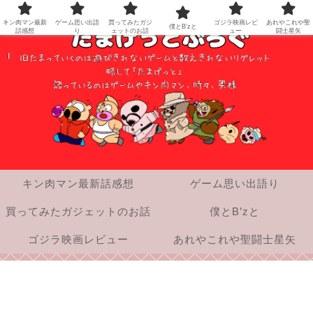
キン肉マン最新
ゲーム思い出語
買ってみたガジ
ゴジラ映画レビ
あれやこれや聖
僕とB’zと
話感想
り
ェットのお話
ュー
闘士星矢
キン肉マン最新話感想
ゲーム思い出語り
買ってみたガジェットのお話
僕とB’zと
ゴジラ映画レビュー
あれやこれや聖闘士星矢