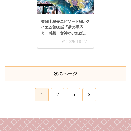
聖闘士星矢エピソードGレク
イエム第68話「瞬の手応
え」感想・女神がいれば、
何でも出来る！
2025.10.27
次のページ
次
1
2
5
へ