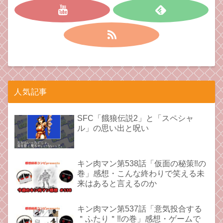
人気記事
SFC「餓狼伝説2」と「スペシャ
ル」の思い出と呪い
キン肉マン第538話「仮面の秘策‼︎の
巻」感想・こんな終わりで笑える未
来はあると言えるのか
キン肉マン第537話「意気投合する
＂ふたり＂‼︎の巻」感想・ゲームで