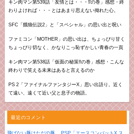
キン肉マン第539話「友情とは・・・⁉︎の巻」感想・終
わりよければ・・・とはあまり思えない拗れた心。
SFC「餓狼伝説2」と「スペシャル」の思い出と呪い
ファミコン「MOTHER」の思い出は、ちょっぴり甘く
ちょっぴり切なく、かなりこっ恥ずかしい青春の一頁
キン肉マン第538話「仮面の秘策‼︎の巻」感想・こんな
終わりで笑える未来はあると言えるのか
PS 2「ファイナルファンタジーX」思い出語り。近く
て遠い、遠くて近い父と息子の物語。
最近のコメント
飛ばない豚はただの豚。 PSP「エースコンバットX ス