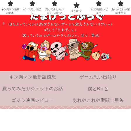
キン肉マン最新
ゲーム思い出語
買ってみたガジ
ゴジラ映画レビ
あれやこれや聖
僕とB’zと
話感想
り
ェットのお話
ュー
闘士星矢
キン肉マン最新話感想
ゲーム思い出語り
買ってみたガジェットのお話
僕とB’zと
ゴジラ映画レビュー
あれやこれや聖闘士星矢