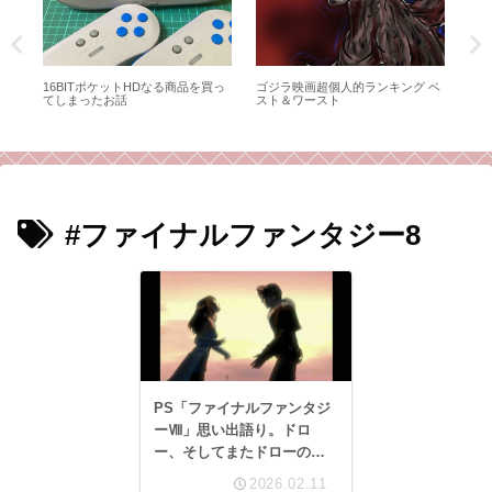
マッ
16BITポケットHDなる商品を買っ
ゴジラ映画超個人的ランキング ベ
聖
：組
てしまったお話
スト＆ワースト
ム第
ー
強
#ファイナルファンタジー8
PS「ファイナルファンタジ
ーⅧ」思い出語り。ドロ
ー、そしてまたドローの繰
り返しぐらいしか思い出せ
2026.02.11