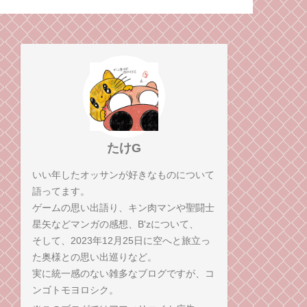
たけG
いい年したオッサンが好きなものについて
語ってます。
ゲームの思い出語り、キン肉マンや聖闘士
星矢などマンガの感想、B'zについて、
そして、2023年12月25日に空へと旅立っ
た奥様との思い出巡りなど。
実に統一感のない雑多なブログですが、コ
ンゴトモヨロシク。