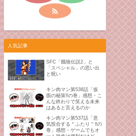
人気記事
SFC「餓狼伝説2」と
「スペシャル」の思い出
と呪い
キン肉マン第538話「仮
面の秘策‼︎の巻」感想・こ
んな終わりで笑える未来
はあると言えるのか
キン肉マン第537話「意
気投合する＂ふたり＂‼︎の
巻」感想・ゲームでもオ