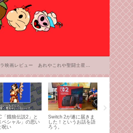
ラ映画レビュー
あれやこれや聖闘士星矢
FC「餓狼伝説2」と
Switch 2が遂に届きま
アニメ版の「
スペシャル」の思い
した！というお話を語
矢」と一度し
と呪い
ろう。
き合ってみよ
3