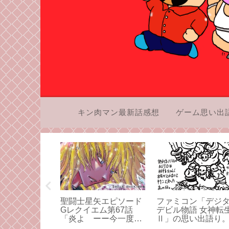
キン肉マン最新話感想
ゲーム思い出
第500話
聖闘士星矢エピソード
ファミコン「デジ
なく明るい未
Gレクイエム第67話
デビル物語 女神転
」感想・この
「炎よ ーー今一度ー
Ⅱ」の思い出語り
るい未来を本
ー」感想・同伴入店な
がメガテンを大好