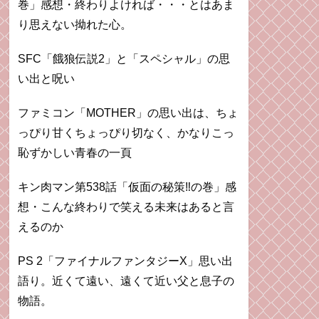
巻」感想・終わりよければ・・・とはあま
り思えない拗れた心。
SFC「餓狼伝説2」と「スペシャル」の思
い出と呪い
ファミコン「MOTHER」の思い出は、ちょ
っぴり甘くちょっぴり切なく、かなりこっ
恥ずかしい青春の一頁
キン肉マン第538話「仮面の秘策‼︎の巻」感
想・こんな終わりで笑える未来はあると言
えるのか
PS 2「ファイナルファンタジーX」思い出
語り。近くて遠い、遠くて近い父と息子の
物語。