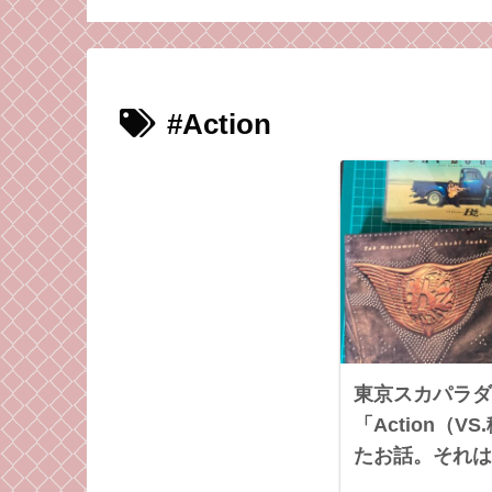
したい、今後
ら気持ちも強くなれる
なるきっかけとな
マンとこのブ
かもしれない
ゲームのお話。
#Action
東京スカパラダ
「Action（
たお話。それは
UNITEなのか