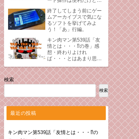
ート操作は便利だけど、
時にプレイの足引っ張る
終了してしまう前にゲー
ことあるよね。
ムアーカイブスで気にな
るソフトを挙げてみよ
う！「あ」行編。
キン肉マン第539話「友
情とは・・・⁉︎の巻」感
想・終わりよけれ
ば・・・とはあまり思え
ない拗れた心。
検索
検索
最近の投稿
キン肉マン第539話「友情とは・・・⁉︎の