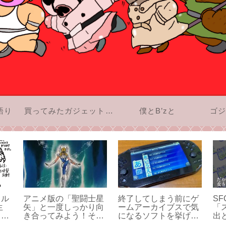
語り
買ってみたガジェットのお話
僕とB’zと
ゴジ
タル
アニメ版の「聖闘士星
終了してしまう前にゲ
S
生
矢」と一度しっかり向
ームアーカイブスで気
「
。僕
き合ってみよう！その
になるソフトを挙げて
出
きに
4
みよう！「あ」行編。