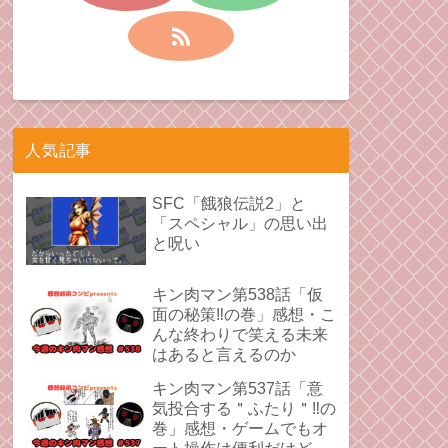
人気記事
SFC「餓狼伝説2」と
「スペシャル」の思い出
と呪い
キン肉マン第538話「仮
面の秘策‼︎の巻」感想・こ
んな終わりで笑える未来
はあると言えるのか
キン肉マン第537話「意
気投合する＂ふたり＂‼︎の
巻」感想・ゲームでもオ