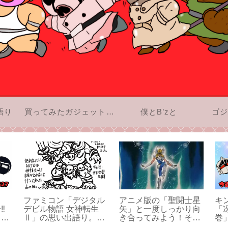
語り
買ってみたガジェットのお話
僕とB’zと
ゴジ
ファミコン「デジタル
アニメ版の「聖闘士星
キ
︎
デビル物語 女神転生
矢」と一度しっかり向
「
ちが
Ⅱ」の思い出語り。僕
き合ってみよう！その
巻
て真
がメガテンを大好きに
4
ン