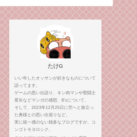
イマックスを、感想
弟コンビが語る！
たけG
いい年したオッサンが好きなものについて
語ってます。
ゲームの思い出語り、キン肉マンや聖闘士
星矢などマンガの感想、B'zについて、
そして、2023年12月25日に空へと旅立っ
た奥様との思い出巡りなど。
実に統一感のない雑多なブログですが、コ
ンゴトモヨロシク。