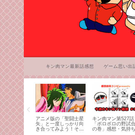
キン肉マン最新話感想
ゲーム思い出
第519話
アニメ版の「聖闘士星
キン肉マン第527話
ンダーの火炎
矢」と一度しっかり向
「ボロボロの野試合‼
巻」感想・バ
き合ってみよう！その
の巻」感想・気持
う方がバカの
3
てっぺんまで昇っ