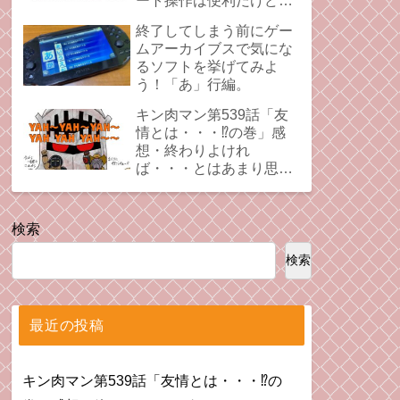
ート操作は便利だけど、
時にプレイの足引っ張る
終了してしまう前にゲー
ことあるよね。
ムアーカイブスで気にな
るソフトを挙げてみよ
う！「あ」行編。
キン肉マン第539話「友
情とは・・・⁉︎の巻」感
想・終わりよけれ
ば・・・とはあまり思え
ない拗れた心。
検索
検索
最近の投稿
キン肉マン第539話「友情とは・・・⁉︎の