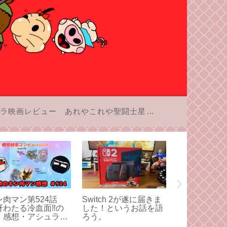
ラ映画レビュー
あれやこれや聖闘士星矢
ン肉マン第524話
Switch 2が遂に届きま
16BITポケ
冴わたる冷血面‼︎の
した！というお話を語
商品を買って
」感想・アシュラマ
ろう。
お話
対サラマンダーのク