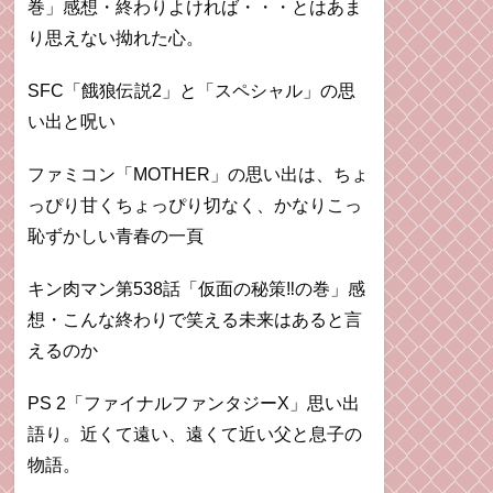
巻」感想・終わりよければ・・・とはあま
り思えない拗れた心。
SFC「餓狼伝説2」と「スペシャル」の思
い出と呪い
ファミコン「MOTHER」の思い出は、ちょ
っぴり甘くちょっぴり切なく、かなりこっ
恥ずかしい青春の一頁
キン肉マン第538話「仮面の秘策‼︎の巻」感
想・こんな終わりで笑える未来はあると言
えるのか
PS 2「ファイナルファンタジーX」思い出
語り。近くて遠い、遠くて近い父と息子の
物語。