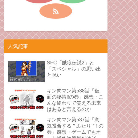
人気記事
SFC「餓狼伝説2」と
「スペシャル」の思い出
と呪い
キン肉マン第538話「仮
面の秘策‼︎の巻」感想・こ
んな終わりで笑える未来
はあると言えるのか
キン肉マン第537話「意
気投合する＂ふたり＂‼︎の
巻」感想・ゲームでもオ