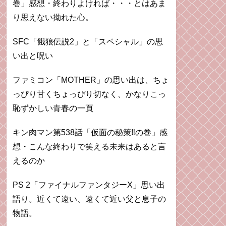
巻」感想・終わりよければ・・・とはあま
り思えない拗れた心。
SFC「餓狼伝説2」と「スペシャル」の思
い出と呪い
ファミコン「MOTHER」の思い出は、ちょ
っぴり甘くちょっぴり切なく、かなりこっ
恥ずかしい青春の一頁
キン肉マン第538話「仮面の秘策‼︎の巻」感
想・こんな終わりで笑える未来はあると言
えるのか
PS 2「ファイナルファンタジーX」思い出
語り。近くて遠い、遠くて近い父と息子の
物語。