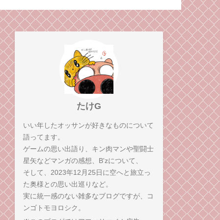
人が一番キツい
たけG
いい年したオッサンが好きなものについて
語ってます。
ゲームの思い出語り、キン肉マンや聖闘士
星矢などマンガの感想、B'zについて、
そして、2023年12月25日に空へと旅立っ
た奥様との思い出巡りなど。
実に統一感のない雑多なブログですが、コ
ンゴトモヨロシク。