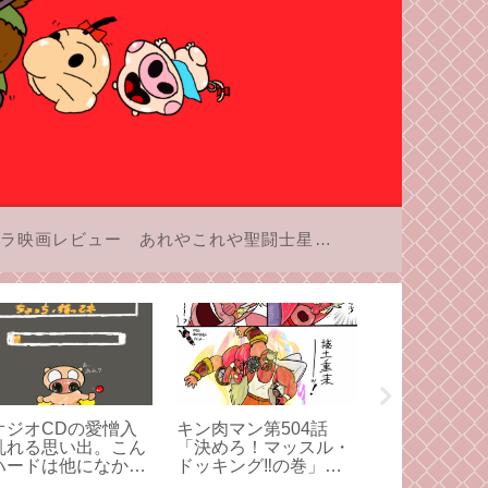
ラ映画レビュー
あれやこれや聖闘士星矢
オジオCDの愛憎入
キン肉マン第504話
アニメ版の「
乱れる思い出。こん
「決めろ！マッスル・
矢」と一度し
ハードは他になかっ
ドッキング‼の巻」感
き合ってみよ
。
想：組体操は一番下の
4