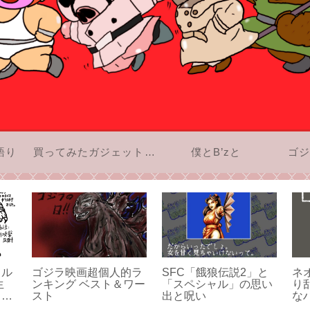
語り
買ってみたガジェットのお話
僕とB’zと
ゴジ
タル
ゴジラ映画超個人的ラ
SFC「餓狼伝説2」と
ネ
生
ンキング ベスト＆ワー
「スペシャル」の思い
り
。僕
スト
出と呪い
な
きに
た