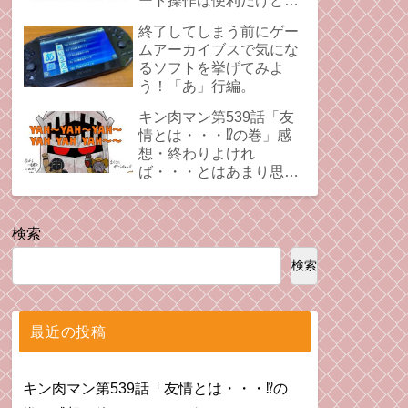
ート操作は便利だけど、
時にプレイの足引っ張る
終了してしまう前にゲー
ことあるよね。
ムアーカイブスで気にな
るソフトを挙げてみよ
う！「あ」行編。
キン肉マン第539話「友
情とは・・・⁉︎の巻」感
想・終わりよけれ
ば・・・とはあまり思え
ない拗れた心。
検索
検索
最近の投稿
キン肉マン第539話「友情とは・・・⁉︎の