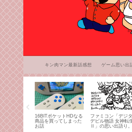
キン肉マン最新話感想
ゲーム思い出
 2が遂に届きま
16BITポケットHDなる
ファミコン「デジ
いうお話を語
商品を買ってしまった
デビル物語 女神転
お話
Ⅱ」の思い出語り
がメガテンを大好