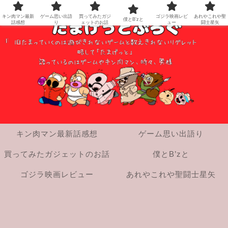
キン肉マン最新
ゲーム思い出語
買ってみたガジ
ゴジラ映画レビ
あれやこれや聖
僕とB’zと
話感想
り
ェットのお話
ュー
闘士星矢
キン肉マン最新話感想
ゲーム思い出語り
買ってみたガジェットのお話
僕とB’zと
ゴジラ映画レビュー
あれやこれや聖闘士星矢