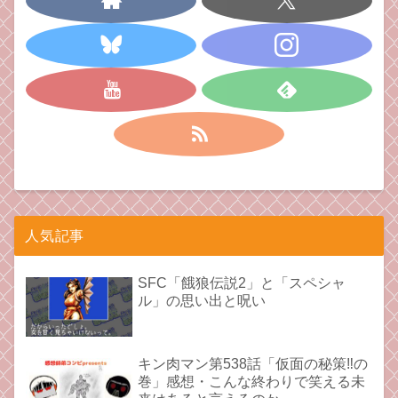
人気記事
SFC「餓狼伝説2」と「スペシャ
ル」の思い出と呪い
キン肉マン第538話「仮面の秘策‼︎の
巻」感想・こんな終わりで笑える未