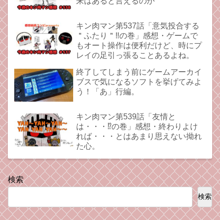
来はあると言えるのか
キン肉マン第537話「意気投合する
＂ふたり＂‼︎の巻」感想・ゲームで
もオート操作は便利だけど、時にプ
レイの足引っ張ることあるよね。
終了してしまう前にゲームアーカイ
ブスで気になるソフトを挙げてみよ
う！「あ」行編。
キン肉マン第539話「友情と
は・・・⁉︎の巻」感想・終わりよけ
れば・・・とはあまり思えない拗れ
た心。
検索
検索