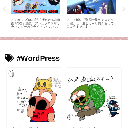
カ
キン肉マン第524話「冴わたる冷血
アニメ版の「聖闘士星矢アスガル
キン
て
面‼︎の巻」感想・アシュラマン対サ
ド編」と一度しっかり向き合って
の
ラマンダーのクライマックスを、
みよう！その1
い
感想師弟コンビが語る！
#WordPress