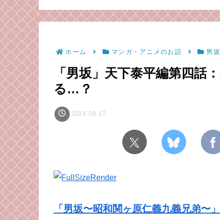
ら気持ちも強くなれる
と、招かざる客と
かもしれない
（毒成分強めのた
意）
ホーム
マンガ・アニメのお話
男
「男坂」天下泰平編第四話：
る…？
2018.09.17
「男坂〜昭和関ヶ原仁義九義兄弟〜」