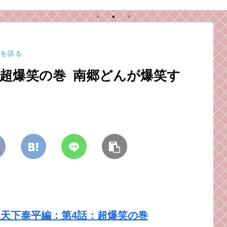
。
なるきっかけとなった
め注
ゲームのお話。
坂を語る
超爆笑の巻 南郷どんが爆笑す
天下泰平編：第4話：超爆笑の巻