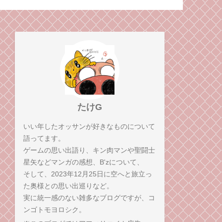
ライマックスを、感想
理論
師弟コンビが語る！
たけG
いい年したオッサンが好きなものについて
語ってます。
ゲームの思い出語り、キン肉マンや聖闘士
星矢などマンガの感想、B'zについて、
そして、2023年12月25日に空へと旅立っ
た奥様との思い出巡りなど。
実に統一感のない雑多なブログですが、コ
ンゴトモヨロシク。