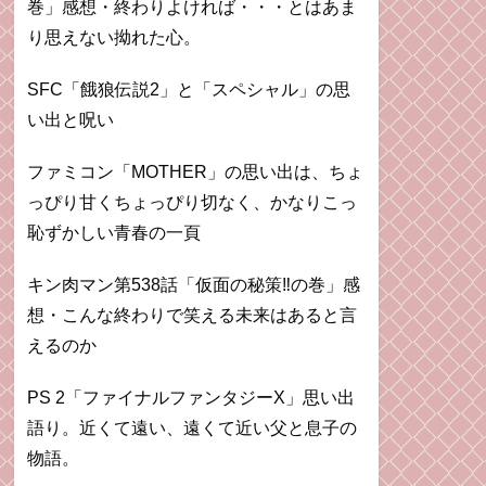
巻」感想・終わりよければ・・・とはあま
り思えない拗れた心。
SFC「餓狼伝説2」と「スペシャル」の思
い出と呪い
ファミコン「MOTHER」の思い出は、ちょ
っぴり甘くちょっぴり切なく、かなりこっ
恥ずかしい青春の一頁
キン肉マン第538話「仮面の秘策‼︎の巻」感
想・こんな終わりで笑える未来はあると言
えるのか
PS 2「ファイナルファンタジーX」思い出
語り。近くて遠い、遠くて近い父と息子の
物語。