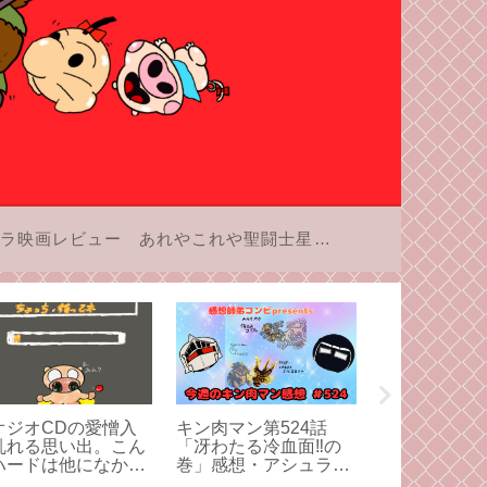
ラ映画レビュー
あれやこれや聖闘士星矢
オジオCDの愛憎入
キン肉マン第524話
キン肉マン第5
乱れる思い出。こん
「冴わたる冷血面‼︎の
「サラマンダ
ハードは他になかっ
巻」感想・アシュラマ
殺法‼の巻」
。
ン対サラマンダーのク
カっていう方