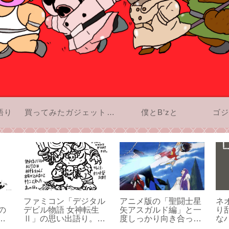
語り
買ってみたガジェットのお話
僕とB’zと
ゴジ
ファミコン「デジタル
アニメ版の「聖闘士星
ネ
の
デビル物語 女神転生
矢アスガルド編」と一
り
。
Ⅱ」の思い出語り。僕
度しっかり向き合って
な
難
がメガテンを大好きに
みよう！その1
た