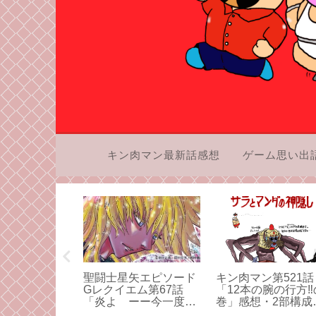
キン肉マン最新話感想
ゲーム思い出
の「聖闘士星
聖闘士星矢エピソード
キン肉マン第521話
度しっかり向
Gレクイエム第67話
「12本の腕の行方‼
みよう！その
「炎よ ーー今一度ー
巻」感想・2部構成
ー」感想・同伴入店な
アシュラマンの受