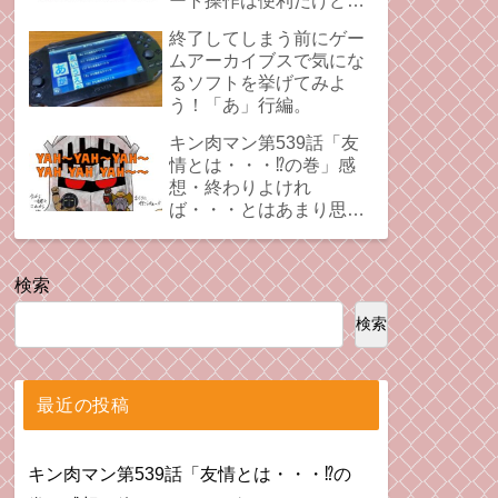
ート操作は便利だけど、
時にプレイの足引っ張る
終了してしまう前にゲー
ことあるよね。
ムアーカイブスで気にな
るソフトを挙げてみよ
う！「あ」行編。
キン肉マン第539話「友
情とは・・・⁉︎の巻」感
想・終わりよけれ
ば・・・とはあまり思え
ない拗れた心。
検索
検索
最近の投稿
キン肉マン第539話「友情とは・・・⁉︎の