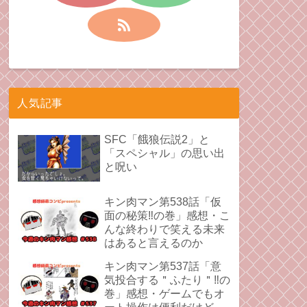
人気記事
SFC「餓狼伝説2」と
「スペシャル」の思い出
と呪い
キン肉マン第538話「仮
面の秘策‼︎の巻」感想・こ
んな終わりで笑える未来
はあると言えるのか
キン肉マン第537話「意
気投合する＂ふたり＂‼︎の
巻」感想・ゲームでもオ