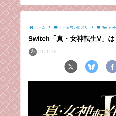
クスを、感想
理論
なるきっかけとな
ビが語る！
ゲームのお話。
ホーム
ゲーム思い出語り
Nintend
Switch「真・女神転生V
2019.12.30