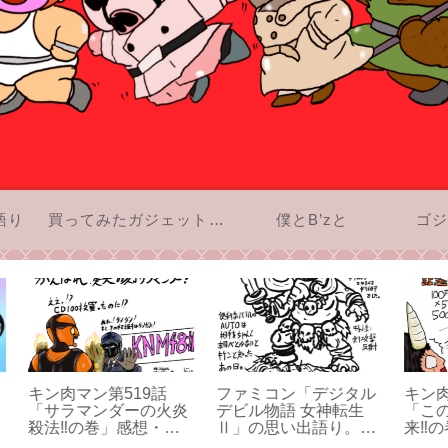
語り
買ってみたガジェットのお話
僕とB’zと
ゴジ
タル
キン肉マン第500話
キン肉マン第527話
聖
生
「この上なく明るい未
「ボロボロの野試合‼︎
G
。僕
来‼の巻」感想・この
の巻」感想・気持ちが
「
きに
上なく明るい未来を本
てっぺんまで昇って真
ー