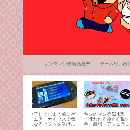
キン肉マン最新話感想
ゲーム思い出
第524話
キン肉マン第519話
ファミコン「デジ
冷血面‼︎の
「サラマンダーの火炎
デビル物語 女神転
・アシュラマ
殺法‼の巻」感想・バ
Ⅱ」の思い出語り
マンダーのク
カっていう方がバカの
がメガテンを大好