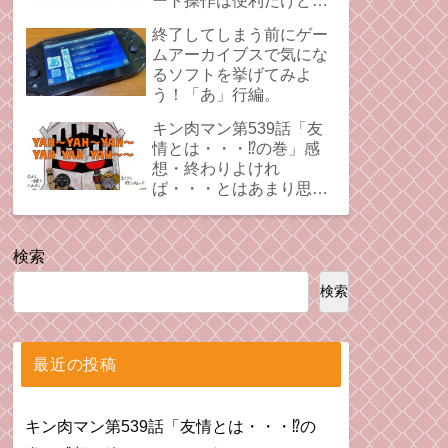
ート操作は便利だけど、
時にプレイの足引っ張る
終了してしまう前にゲー
ことあるよね。
ムアーカイブスで気にな
るソフトを挙げてみよ
う！「あ」行編。
キン肉マン第539話「友
情とは・・・⁉︎の巻」感
想・終わりよけれ
ば・・・とはあまり思え
ない拗れた心。
検索
検索
最近の投稿
キン肉マン第539話「友情とは・・・⁉︎の