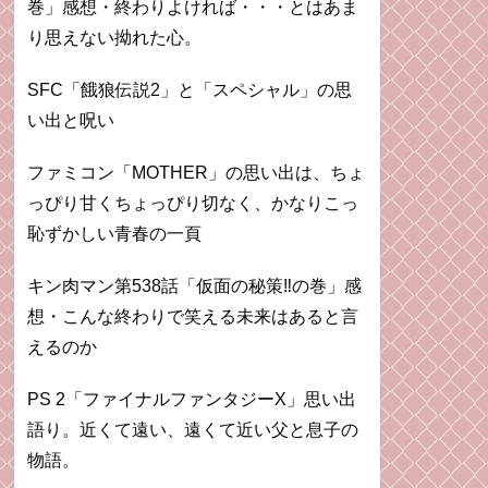
巻」感想・終わりよければ・・・とはあま
り思えない拗れた心。
SFC「餓狼伝説2」と「スペシャル」の思
い出と呪い
ファミコン「MOTHER」の思い出は、ちょ
っぴり甘くちょっぴり切なく、かなりこっ
恥ずかしい青春の一頁
キン肉マン第538話「仮面の秘策‼︎の巻」感
想・こんな終わりで笑える未来はあると言
えるのか
PS 2「ファイナルファンタジーX」思い出
語り。近くて遠い、遠くて近い父と息子の
物語。