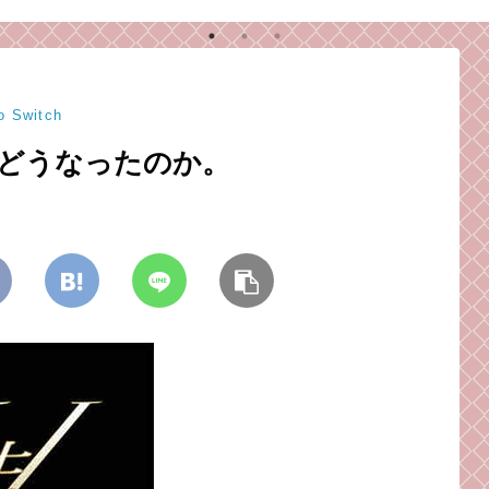
った
当に期待したい、今後
っ逆さまに落ちて、こ
ら
のキン肉マンとこのブ
っちまでボロボロに。
か
ログ！
o Switch
」はどうなったのか。