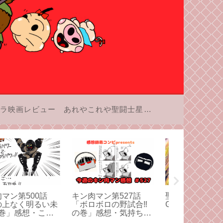
ラ映画レビュー
あれやこれや聖闘士星矢
闘士星矢エピソード
キン肉マン第521話
Switch 2
レクイエム第67話
「12本の腕の行方‼の
した！という
炎よ ーー今一度ー
巻」感想・2部構成。
ろう。
」感想・同伴入店な
アシュラマンの受難