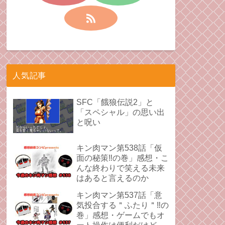
人気記事
SFC「餓狼伝説2」と
「スペシャル」の思い出
と呪い
キン肉マン第538話「仮
面の秘策‼︎の巻」感想・こ
んな終わりで笑える未来
はあると言えるのか
キン肉マン第537話「意
気投合する＂ふたり＂‼︎の
巻」感想・ゲームでもオ