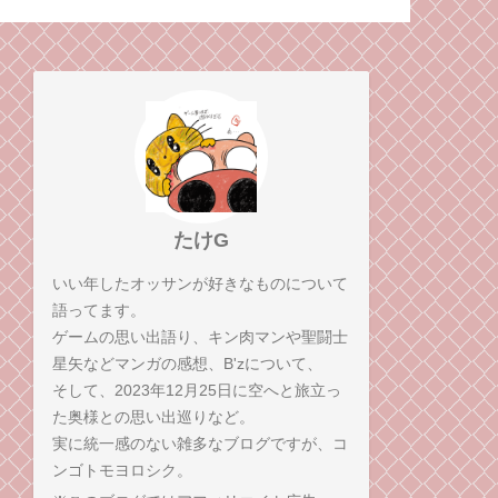
気持ちも強くなれる
と、招かざる客と。
もしれない
（毒成分強めのため注
意）
たけG
いい年したオッサンが好きなものについて
語ってます。
ゲームの思い出語り、キン肉マンや聖闘士
星矢などマンガの感想、B'zについて、
そして、2023年12月25日に空へと旅立っ
た奥様との思い出巡りなど。
実に統一感のない雑多なブログですが、コ
ンゴトモヨロシク。