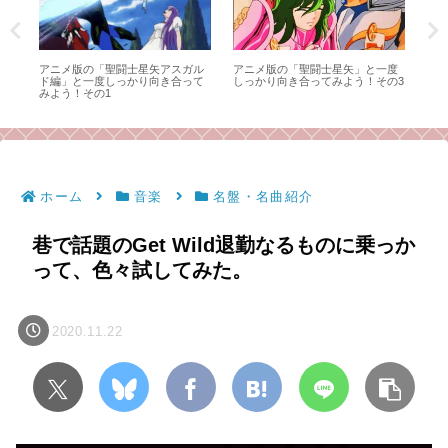
ャ
アニメ版の「聖闘士星矢アスガル
アニメ版の「聖闘士星矢」と一度
キン
ド編」と一度しっかり向き合って
しっかり向き合ってみよう！その3
試合
みよう！その1
ん
て
ホーム
音楽
名盤・名曲紹介
巷で話題のGet Wild退勤なるものに乗っか
って、色々試してみた。
2020.11.22