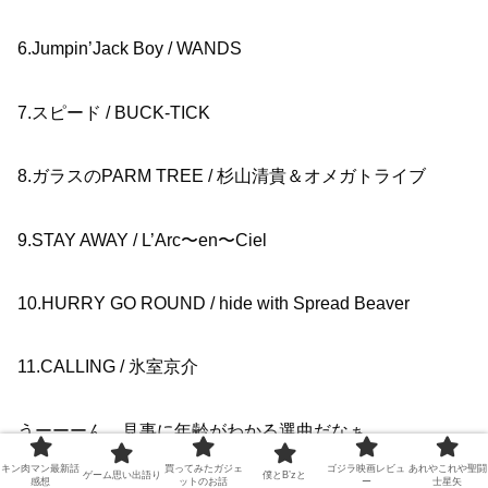
6.Jumpin’Jack Boy / WANDS
7.スピード / BUCK-TICK
8.ガラスのPARM TREE / 杉山清貴＆オメガトライブ
9.STAY AWAY / L’Arc〜en〜Ciel
10.HURRY GO ROUND / hide with Spread Beaver
11.CALLING / 氷室京介
うーーーん、見事に年齢がわかる選曲だなぁ…
キン肉マン最新話
買ってみたガジェ
ゴジラ映画レビュ
あれやこれや聖闘
ゲーム思い出語り
僕とB’zと
感想
ットのお話
ー
士星矢