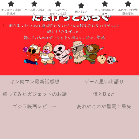
キン肉マン最新
ゲーム思い出語
買ってみたガジ
ゴジラ映画レビ
あれやこれや聖
僕とB’zと
話感想
り
ェットのお話
ュー
闘士星矢
キン肉マン最新話感想
ゲーム思い出語り
買ってみたガジェットのお話
僕とB’zと
ゴジラ映画レビュー
あれやこれや聖闘士星矢