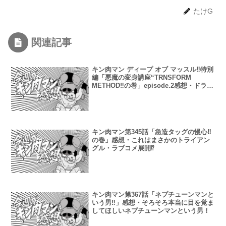
たけG
関連記事
キン肉マン ディープ オブ マッスル‼︎特別
編「悪魔の変身講座“TRNSFORM
METHOD‼︎の巻」episode.2感想・ドラマ
チックでドラスティックな悪魔たちの日
常。
キン肉マン第345話「急造タッグの慢心‼︎
の巻」感想・これはまさかのトライアン
グル・ラブコメ展開⁉︎
キン肉マン第367話「ネプチューンマンと
いう男‼︎」感想・そろそろ本当に目を覚ま
してほしいネプチューンマンという男！