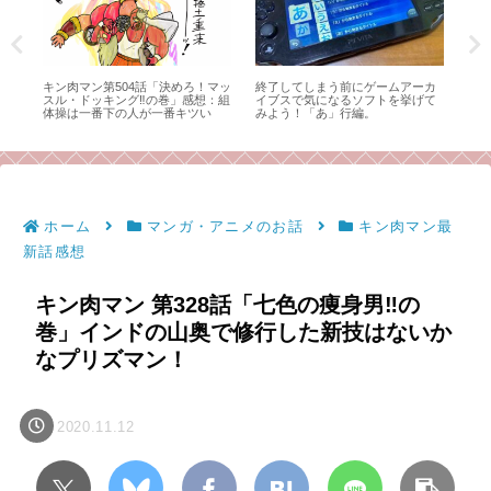
ーワ
キン肉マン第504話「決めろ！マッ
終了してしまう前にゲームアーカ
16
スル・ドッキング‼の巻」感想：組
イブスで気になるソフトを挙げて
て
体操は一番下の人が一番キツい
みよう！「あ」行編。
ホーム
マンガ・アニメのお話
キン肉マン最
新話感想
キン肉マン 第328話「七色の痩身男‼︎の
巻」インドの山奥で修行した新技はないか
なプリズマン！
2020.11.12