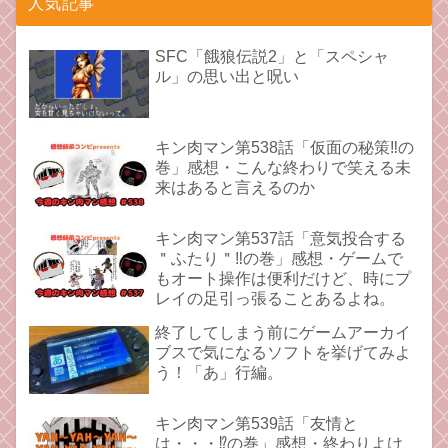
人気記事
SFC「餓狼伝説2」と「スペシャ
ル」の思い出と呪い
キン肉マン第538話「仮面の秘策‼︎の
巻」感想・こんな終わりで笑える未
来はあると言えるのか
キン肉マン第537話「意気投合する
＂ふたり＂‼︎の巻」感想・ゲームで
もオート操作は便利だけど、時にプ
レイの足引っ張ることあるよね。
終了してしまう前にゲームアーカイ
ブスで気になるソフトを挙げてみよ
う！「あ」行編。
キン肉マン第539話「友情と
は・・・⁉︎の巻」感想・終わりよけ