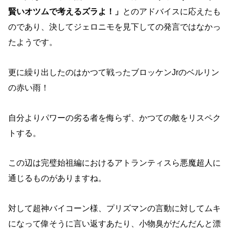
賢いオツムで考えるズラよ！」
とのアドバイスに応えたも
のであり、決してジェロニモを見下しての発言ではなかっ
たようです。
更に繰り出したのはかつて戦ったブロッケンJrのベルリン
の赤い雨！
自分よりパワーの劣る者を侮らず、かつての敵をリスペク
トする。
この辺は完璧始祖編におけるアトランティスら悪魔超人に
通じるものがありますね。
対して超神バイコーン様、プリズマンの言動に対してムキ
になって偉そうに言い返すあたり、小物臭がだんだんと漂