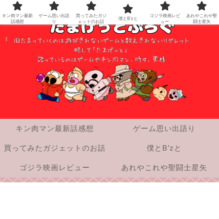
キン肉マン最新
ゲーム思い出語
買ってみたガジ
ゴジラ映画レビ
あれやこれや聖
僕とB’zと
話感想
り
ェットのお話
ュー
闘士星矢
キン肉マン最新話感想
ゲーム思い出語り
買ってみたガジェットのお話
僕とB’zと
ゴジラ映画レビュー
あれやこれや聖闘士星矢