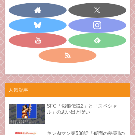
人気記事
SFC「餓狼伝説2」と「スペシャ
ル」の思い出と呪い
キン肉マン第538話「仮面の秘策‼︎の