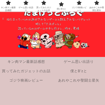
キン肉マン最新
ゲーム思い出語
買ってみたガジ
ゴジラ映画レビ
あれやこれや聖
僕とB’zと
話感想
り
ェットのお話
ュー
闘士星矢
キン肉マン最新話感想
ゲーム思い出語り
買ってみたガジェットのお話
僕とB’zと
ゴジラ映画レビュー
あれやこれや聖闘士星矢