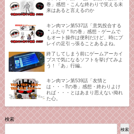
巻」感想・こんな終わりで笑える未
来はあると言えるのか
キン肉マン第537話「意気投合する
＂ふたり＂‼︎の巻」感想・ゲームで
もオート操作は便利だけど、時にプ
レイの足引っ張ることあるよね。
終了してしまう前にゲームアーカイ
ブスで気になるソフトを挙げてみよ
う！「あ」行編。
キン肉マン第539話「友情と
は・・・⁉︎の巻」感想・終わりよけ
れば・・・とはあまり思えない拗れ
た心。
検索
検索