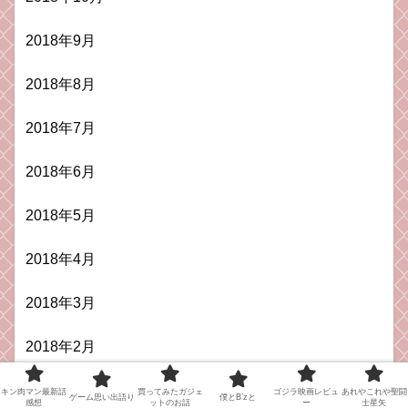
2018年9月
2018年8月
2018年7月
2018年6月
2018年5月
2018年4月
2018年3月
2018年2月
2018年1月
キン肉マン最新話
買ってみたガジェ
ゴジラ映画レビュ
あれやこれや聖闘
ゲーム思い出語り
僕とB’zと
感想
ットのお話
ー
士星矢