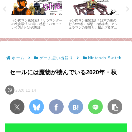
ャ
キン肉マン第519話「サラマンダー
キン肉マン第521話「12本の腕の
ア
の火炎殺法‼の巻」感想・バカって
行方‼の巻」感想・2部構成。アシ
し
いう方がバカの理論
ュラマンの受難と、招かざる客
と。（毒成分強めのため注意）
ホーム
ゲーム思い出語り
Nintendo Switch
セールには魔物が棲んでいる2020年・秋
2020.11.14