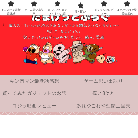
キン肉マン最新
ゲーム思い出語
買ってみたガジ
ゴジラ映画レビ
あれやこれや聖
僕とB’zと
話感想
り
ェットのお話
ュー
闘士星矢
キン肉マン最新話感想
ゲーム思い出語り
買ってみたガジェットのお話
僕とB’zと
ゴジラ映画レビュー
あれやこれや聖闘士星矢