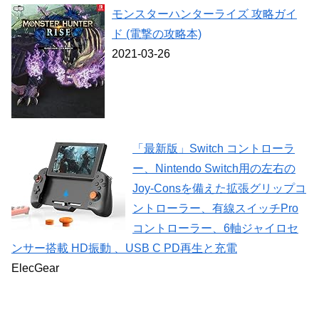
モンスターハンターライズ 攻略ガイ
ド (電撃の攻略本)
2021-03-26
「最新版」Switch コントローラ
ー、Nintendo Switch用の左右の
Joy-Consを備えた拡張グリップコ
ントローラー、有線スイッチPro
コントローラー、6軸ジャイロセ
ンサー搭載 HD振動 、USB C PD再生と充電
ElecGear