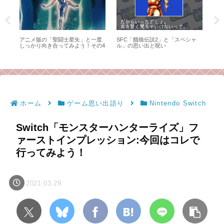
ペシャ
ネオジオCDの愛憎入り乱れる思い
キン肉マン第521話「12本の腕の
出。こんなハードは他になかっ
行方‼の巻」感想・2部構成。アシ
た。
ュラマンの受難と、招かざる客
と。（毒成分強めのため注意）
ホーム
ゲーム思い出語り
Nintendo Switch
Switch「モンスターハンターライズ」フ
ァーストインプレッション:今回はコレで
行ってみよう！
2021.03.29