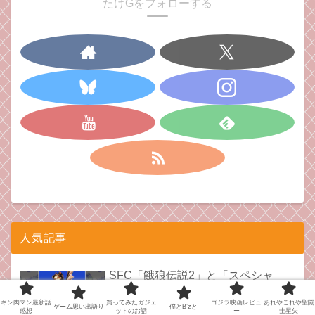
たけGをフォローする
人気記事
SFC「餓狼伝説2」と「スペシャ
ル」の思い出と呪い
キン肉マン最新話
買ってみたガジェ
ゴジラ映画レビュ
あれやこれや聖闘
ゲーム思い出語り
僕とB’zと
感想
ットのお話
ー
士星矢