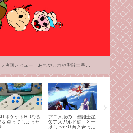
ラ映画レビュー
あれやこれや聖闘士星矢
BITポケットHDなる
アニメ版の「聖闘士星
キン肉マン第5
品を買ってしまった
矢アスガルド編」と一
「冴わたる冷血
話
度しっかり向き合って
巻」感想・ア
みよう！その1
ン対サラマン