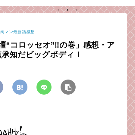
と、招かざる客と。
（毒成分強めのため注
意）
ン肉マン最新話感想
壇“コロッセオ”‼︎の巻」感想・ア
点承知だビッグボディ！