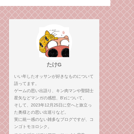
ライマックス
師弟コンビが
たけG
いい年したオッサンが好きなものについて
語ってます。
ゲームの思い出語り、キン肉マンや聖闘士
星矢などマンガの感想、B'zについて、
そして、2023年12月25日に空へと旅立っ
た奥様との思い出巡りなど。
実に統一感のない雑多なブログですが、コ
ンゴトモヨロシク。