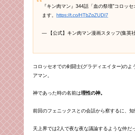
『キン肉マン』344話「血の祭壇”コロッ
ます。
https://t.co/HTbZpZUDI7
— 【公式】キン肉マン漫画スタッフ(集英社) (@k
コロッセオでの剣闘士(グラディエイター)の
アマン。
神であった時の名前は
理性の神。
前回のフェニックスとの会話から察するに、知
天上界では2人で夜な夜な議論するような仲だ