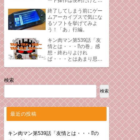
ート操作は便利だけど、
時にプレイの足引っ張る
終了してしまう前にゲー
ことあるよね。
ムアーカイブスで気にな
るソフトを挙げてみよ
う！「あ」行編。
キン肉マン第539話「友
情とは・・・⁉︎の巻」感
想・終わりよけれ
ば・・・とはあまり思え
ない拗れた心。
検索
検索
最近の投稿
キン肉マン第539話「友情とは・・・⁉︎の