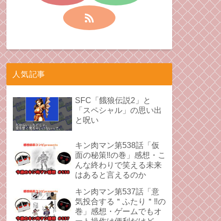
人気記事
SFC「餓狼伝説2」と
「スペシャル」の思い出
と呪い
キン肉マン第538話「仮
面の秘策‼︎の巻」感想・こ
んな終わりで笑える未来
はあると言えるのか
キン肉マン第537話「意
気投合する＂ふたり＂‼︎の
巻」感想・ゲームでもオ