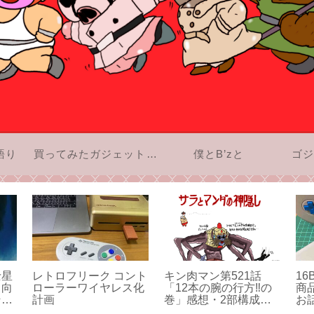
語り
買ってみたガジェットのお話
僕とB’zと
ゴジ
士星
レトロフリーク コント
キン肉マン第521話
16
り向
ローラーワイヤレス化
「12本の腕の行方‼の
商
その
計画
巻」感想・2部構成。
お
アシュラマンの受難