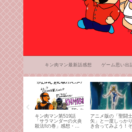
キン肉マン最新話感想
ゲーム思い出
ン「デジタル
キン肉マン第519話
アニメ版の「聖闘
語 女神転生
「サラマンダーの火炎
矢」と一度しっか
い出語り。僕
殺法‼の巻」感想・バ
き合ってみよう！
ンを大好きに
カっていう方がバカの
4