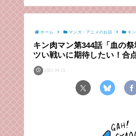
かけとなった
理論
お話。
ホーム
マンガ・アニメのお話
キ
キン肉マン第344話「血の祭
ツい戦いに期待したい！合
2021.04.15