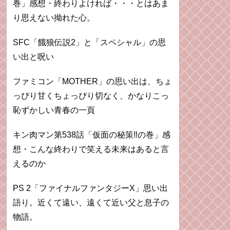
巻」感想・終わりよければ・・・とはあま
り思えない拗れた心。
SFC「餓狼伝説2」と「スペシャル」の思
い出と呪い
ファミコン「MOTHER」の思い出は、ちょ
っぴり甘くちょっぴり切なく、かなりこっ
恥ずかしい青春の一頁
キン肉マン第538話「仮面の秘策‼︎の巻」感
想・こんな終わりで笑える未来はあると言
えるのか
PS 2「ファイナルファンタジーX」思い出
語り。近くて遠い、遠くて近い父と息子の
物語。