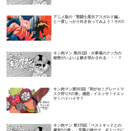
アニメ版の「聖闘士星矢アスガルド編」
と一度しっかり向き合ってみよう！その3
キン肉マン 第261話・火事場のクソ力の
秘密がいよいよ解き明かされる・・・？
キン肉マン第503話「剥がせ！グレートマ
スク狩り‼︎の巻」感想：イエッサ！イエッ
サ！ハイハイサ？
キン肉マン 第335話「ベストキッドとの
邂逅‼︎の巻」・安寧の神サマ、ギミックに