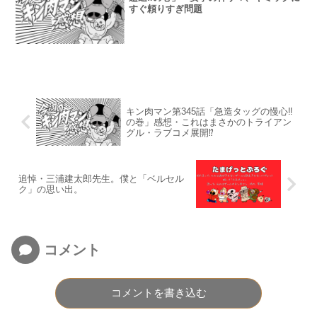
すぐ頼りすぎ問題
キン肉マン第345話「急造タッグの慢心‼︎
の巻」感想・これはまさかのトライアン
グル・ラブコメ展開⁉︎
追悼・三浦建太郎先生。僕と「ベルセル
ク」の思い出。
コメント
コメントを書き込む