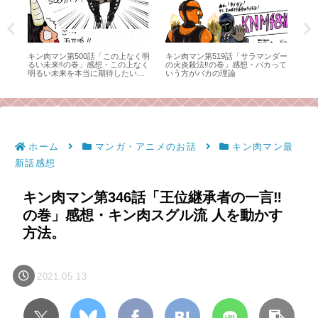
ル
キン肉マン第500話「この上なく明
キン肉マン第519話「サラマンダー
キン
て
るい未来‼の巻」感想・この上なく
の火炎殺法‼の巻」感想・バカって
試合
明るい未来を本当に期待したい、
いう方がバカの理論
ん
今後のキン肉マンとこのブログ！
て
ホーム
マンガ・アニメのお話
キン肉マン最
新話感想
キン肉マン第346話「王位継承者の一言‼︎
の巻」感想・キン肉スグル流 人を動かす
方法。
2021.05.13