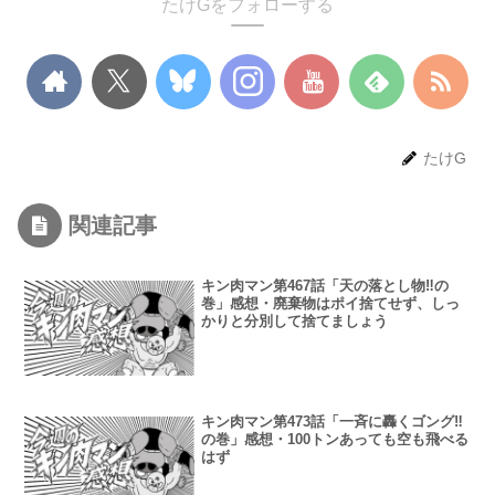
たけGをフォローする
たけG
関連記事
キン肉マン第467話「天の落とし物‼︎の
巻」感想・廃棄物はポイ捨てせず、しっ
かりと分別して捨てましょう
キン肉マン第473話「一斉に轟くゴング‼︎
の巻」感想・100トンあっても空も飛べる
はず