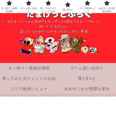
キン肉マン最新
ゲーム思い出語
買ってみたガジ
ゴジラ映画レビ
あれやこれや聖
僕とB’zと
話感想
り
ェットのお話
ュー
闘士星矢
キン肉マン最新話感想
ゲーム思い出語り
買ってみたガジェットのお話
僕とB’zと
ゴジラ映画レビュー
あれやこれや聖闘士星矢