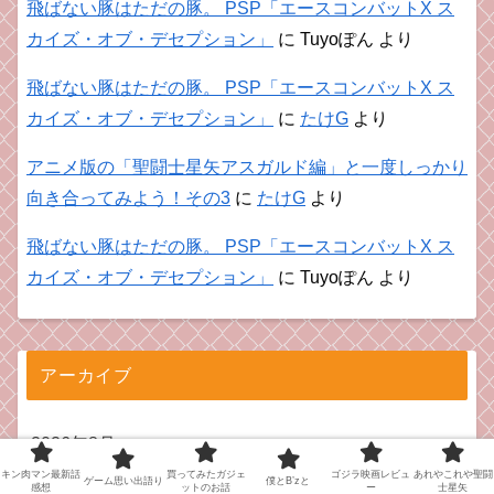
飛ばない豚はただの豚。 PSP「エースコンバットX ス
カイズ・オブ・デセプション」
に
Tuyoぽん
より
飛ばない豚はただの豚。 PSP「エースコンバットX ス
カイズ・オブ・デセプション」
に
たけG
より
アニメ版の「聖闘士星矢アスガルド編」と一度しっかり
向き合ってみよう！その3
に
たけG
より
飛ばない豚はただの豚。 PSP「エースコンバットX ス
カイズ・オブ・デセプション」
に
Tuyoぽん
より
アーカイブ
2026年8月
キン肉マン最新話
買ってみたガジェ
ゴジラ映画レビュ
あれやこれや聖闘
ゲーム思い出語り
僕とB’zと
感想
ットのお話
ー
士星矢