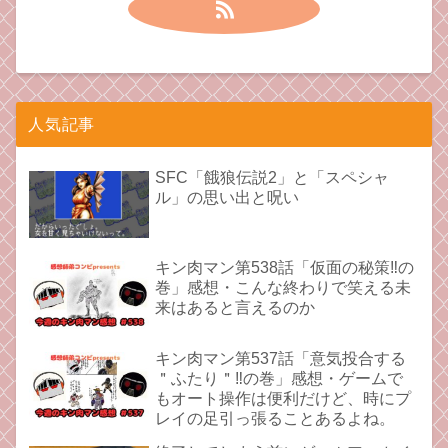
人気記事
SFC「餓狼伝説2」と「スペシャ
ル」の思い出と呪い
キン肉マン第538話「仮面の秘策‼︎の
巻」感想・こんな終わりで笑える未
来はあると言えるのか
キン肉マン第537話「意気投合する
＂ふたり＂‼︎の巻」感想・ゲームで
もオート操作は便利だけど、時にプ
レイの足引っ張ることあるよね。