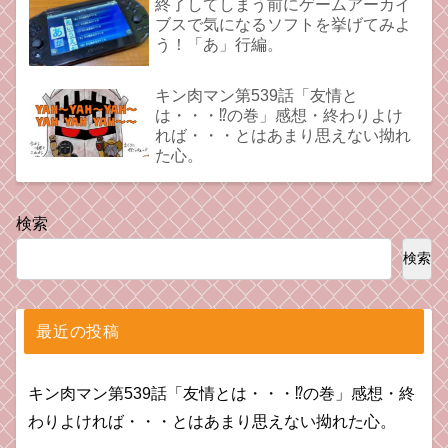
終了してしまう前にゲームアーカイ
ブスで気になるソフトを挙げてみよ
う！「あ」行編。
キン肉マン第539話「友情と
は・・・⁉︎の巻」感想・終わりよけ
れば・・・とはあまり思えない拗れ
た心。
検索
検索
最近の投稿
キン肉マン第539話「友情とは・・・⁉︎の巻」感想・終
わりよければ・・・とはあまり思えない拗れた心。