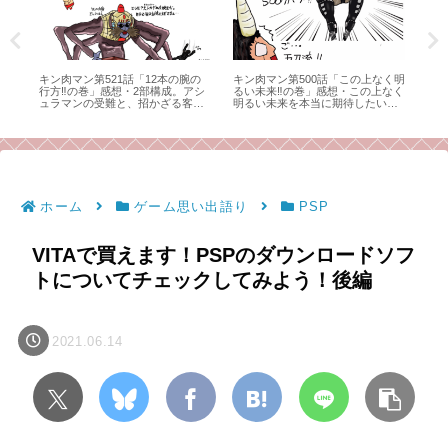
思い
キン肉マン第521話「12本の腕の
キン肉マン第500話「この上なく明
SF
行方‼の巻」感想・2部構成。アシ
るい未来‼の巻」感想・この上なく
ル
ュラマンの受難と、招かざる客
明るい未来を本当に期待したい、
と。（毒成分強めのため注意）
今後のキン肉マンとこのブログ！
ホーム
ゲーム思い出語り
PSP
VITAで買えます！PSPのダウンロードソフ
トについてチェックしてみよう！後編
2021.06.14