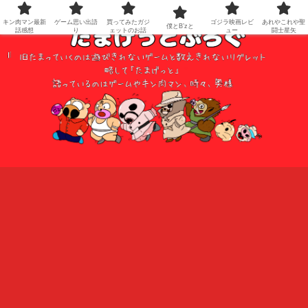
キン肉マン最新
ゲーム思い出語
買ってみたガジ
ゴジラ映画レビ
あれやこれや聖
僕とB’zと
話感想
り
ェットのお話
ュー
闘士星矢