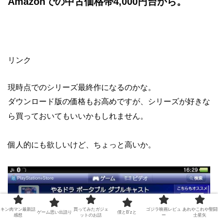
Amazonでの中古価格帯4,000円台から。
リンク
現時点でのシリーズ最終作になるのかな。
ダウンロード版の価格もお高めですが、シリーズが好きな
ら買っておいてもいいかもしれません。
個人的にも欲しいけど、ちょっと高いか。
キン肉マン最新話
買ってみたガジェ
ゴジラ映画レビュ
あれやこれや聖闘
ゲーム思い出語り
僕とB’zと
感想
ットのお話
ー
士星矢