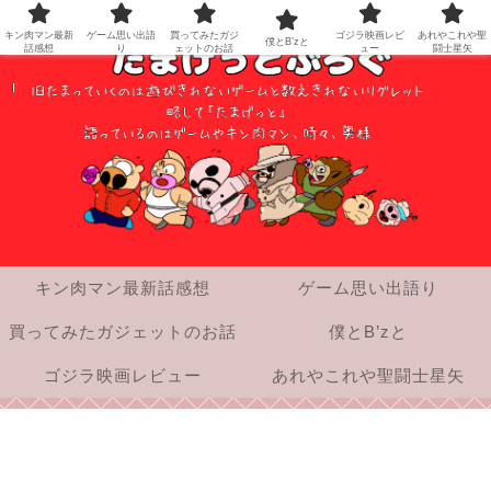
キン肉マン最新
ゲーム思い出語
買ってみたガジ
ゴジラ映画レビ
あれやこれや聖
僕とB’zと
話感想
り
ェットのお話
ュー
闘士星矢
キン肉マン最新話感想
ゲーム思い出語り
買ってみたガジェットのお話
僕とB’zと
ゴジラ映画レビュー
あれやこれや聖闘士星矢