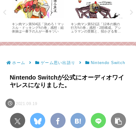
ャ
キン肉マン第504話「決めろ！マッ
キン肉マン第521話「12本の腕の
キン
スル・ドッキング‼の巻」感想：組
行方‼の巻」感想・2部構成。アシ
の
体操は一番下の人が一番キツい
ュラマンの受難と、招かざる客
い
と。（毒成分強めのため注意）
ホーム
ゲーム思い出語り
Nintendo Switch
Nintendo Switchが公式にオーディオワイ
ヤレスになりました。
2021.09.19