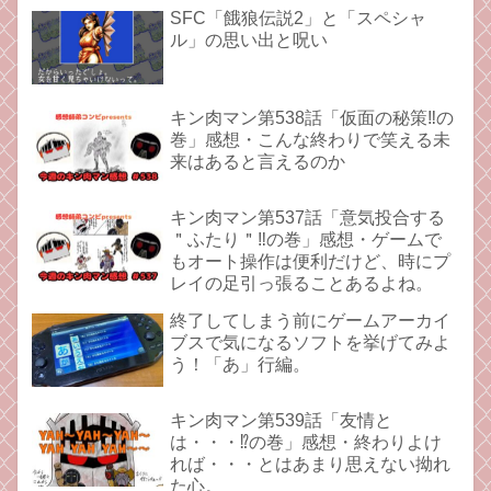
SFC「餓狼伝説2」と「スペシャ
ル」の思い出と呪い
キン肉マン第538話「仮面の秘策‼︎の
巻」感想・こんな終わりで笑える未
来はあると言えるのか
キン肉マン第537話「意気投合する
＂ふたり＂‼︎の巻」感想・ゲームで
もオート操作は便利だけど、時にプ
レイの足引っ張ることあるよね。
終了してしまう前にゲームアーカイ
ブスで気になるソフトを挙げてみよ
う！「あ」行編。
キン肉マン第539話「友情と
は・・・⁉︎の巻」感想・終わりよけ
れば・・・とはあまり思えない拗れ
た心。