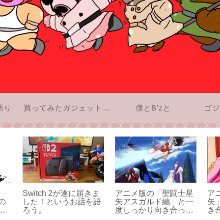
語り
買ってみたガジェットのお話
僕とB’zと
ゴジ
Switch 2が遂に届きま
アニメ版の「聖闘士星
ア
の
した！というお話を語
矢アスガルド編」と一
矢
。
ろう。
度しっかり向き合って
き
難
みよう！その1
3