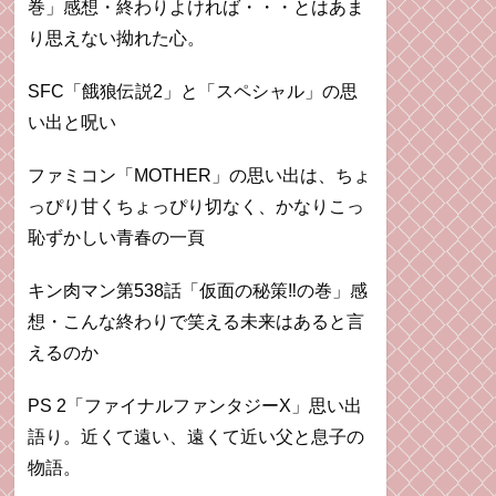
巻」感想・終わりよければ・・・とはあま
り思えない拗れた心。
SFC「餓狼伝説2」と「スペシャル」の思
い出と呪い
ファミコン「MOTHER」の思い出は、ちょ
っぴり甘くちょっぴり切なく、かなりこっ
恥ずかしい青春の一頁
キン肉マン第538話「仮面の秘策‼︎の巻」感
想・こんな終わりで笑える未来はあると言
えるのか
PS 2「ファイナルファンタジーX」思い出
語り。近くて遠い、遠くて近い父と息子の
物語。