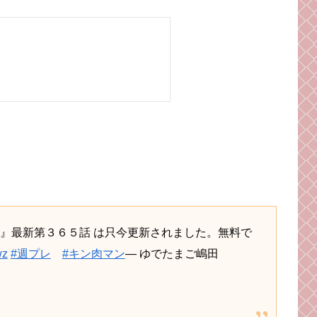
ン』最新第３６５話 は只今更新されました。無料で
wz
#週プレ
#キン肉マン
— ゆでたまご嶋田