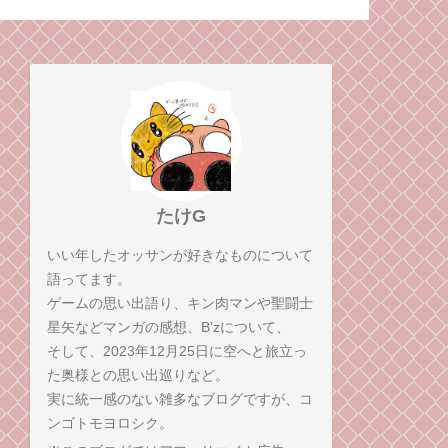
なるきっかけとなった
ゲームのお話。
たけG
いい年したオッサンが好きなものについて
語ってます。
ゲームの思い出語り、キン肉マンや聖闘士
星矢などマンガの感想、B'zについて、
そして、2023年12月25日に空へと旅立っ
た奥様との思い出巡りなど。
実に統一感のない雑多なブログですが、コ
ンゴトモヨロシク。