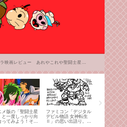
ラ映画レビュー
あれやこれや聖闘士星矢
ニメ版の「聖闘士星
ファミコン「デジタル
レトロフリー
」と一度しっかり向
デビル物語 女神転生
ローラーワイ
合ってみよう！その
Ⅱ」の思い出語り。僕
計画
がメガテンを大好きに