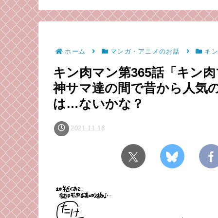
理論
と、招かざる客と
（毒成分強めのた
意）
ホーム
マンガ・アニメのお話
キ
キン肉マン第365話「キン肉
神サマ達の間で昔から人気
は…ないかな？
2021.11.18