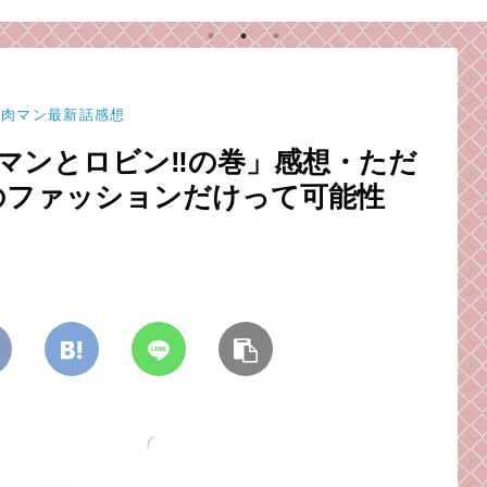
。
め注
ン肉マン最新話感想
マンとロビン‼︎の巻」感想・ただ
のファッションだけって可能性