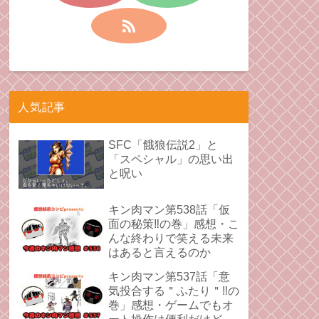
人気記事
SFC「餓狼伝説2」と
「スペシャル」の思い出
と呪い
キン肉マン第538話「仮
面の秘策‼︎の巻」感想・こ
んな終わりで笑える未来
はあると言えるのか
キン肉マン第537話「意
気投合する＂ふたり＂‼︎の
巻」感想・ゲームでもオ