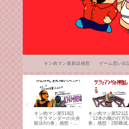
キン肉マン最新話感想
ゲーム思い出
画超個人的ラ
キン肉マン第519話
キン肉マン第521話
 ベスト＆ワー
「サラマンダーの火炎
「12本の腕の行方‼
殺法‼の巻」感想・バ
巻」感想・2部構成
カっていう方がバカの
アシュラマンの受