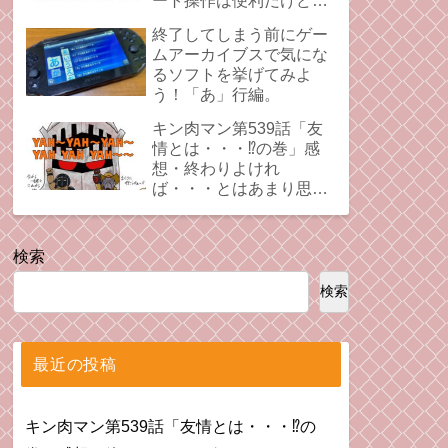
ート操作は便利だけど、
時にプレイの足引っ張る
終了してしまう前にゲー
ことあるよね。
ムアーカイブスで気にな
るソフトを挙げてみよ
う！「あ」行編。
キン肉マン第539話「友
情とは・・・⁉︎の巻」感
想・終わりよけれ
ば・・・とはあまり思え
ない拗れた心。
検索
検索
最近の投稿
キン肉マン第539話「友情とは・・・⁉︎の