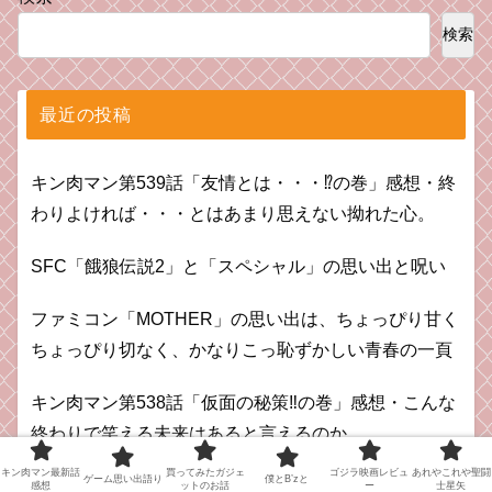
検索
最近の投稿
キン肉マン第539話「友情とは・・・⁉︎の巻」感想・終
わりよければ・・・とはあまり思えない拗れた心。
SFC「餓狼伝説2」と「スペシャル」の思い出と呪い
ファミコン「MOTHER」の思い出は、ちょっぴり甘く
ちょっぴり切なく、かなりこっ恥ずかしい青春の一頁
キン肉マン第538話「仮面の秘策‼︎の巻」感想・こんな
終わりで笑える未来はあると言えるのか
キン肉マン最新話
買ってみたガジェ
ゴジラ映画レビュ
あれやこれや聖闘
ゲーム思い出語り
僕とB’zと
PS 2「ファイナルファンタジーX」思い出語り。近く
感想
ットのお話
ー
士星矢