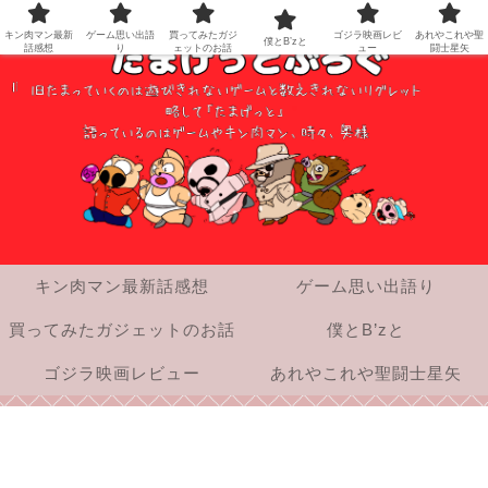
キン肉マン最新
ゲーム思い出語
買ってみたガジ
ゴジラ映画レビ
あれやこれや聖
僕とB’zと
話感想
り
ェットのお話
ュー
闘士星矢
キン肉マン最新話感想
ゲーム思い出語り
買ってみたガジェットのお話
僕とB’zと
ゴジラ映画レビュー
あれやこれや聖闘士星矢