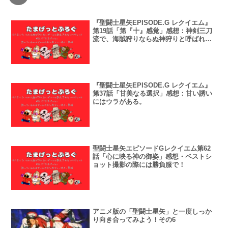
『聖闘士星矢EPISODE.G レクイエム』
第19話「第『十』感覚」感想：神剣三刀
流で、海賊狩りならぬ神狩りと呼ばれる
日も近いのかも。
『聖闘士星矢EPISODE.G レクイエム』
第37話「甘美なる選択」感想：甘い誘い
にはウラがある。
聖闘士星矢エピソードGレクイエム第62
話「心に映る神の御姿」感想・ベストシ
ョット撮影の際には勝負服で！
アニメ版の「聖闘士星矢」と一度しっか
り向き合ってみよう！その6