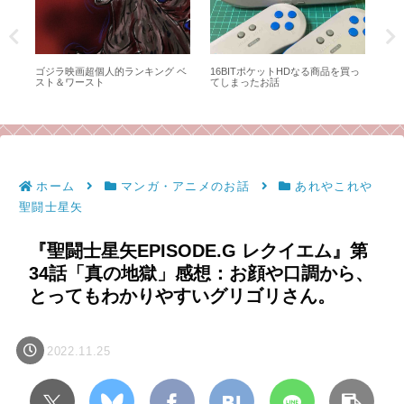
カ
ゴジラ映画超個人的ランキング ベ
16BITポケットHDなる商品を買っ
ア
て
スト＆ワースト
てしまったお話
ド
みよ
ホーム
マンガ・アニメのお話
あれやこれや
聖闘士星矢
『聖闘士星矢EPISODE.G レクイエム』第
34話「真の地獄」感想：お顔や口調から、
とってもわかりやすいグリゴリさん。
2022.11.25