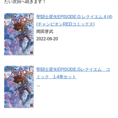
たい次回へ続きます！
聖闘士星矢EPISODE.G レクイエム 4 (4)
(チャンピオンREDコミックス)
岡田芽武
2022-09-20
聖闘士星矢EPISODE.Gレクイエム コ
ミック 1-4巻セット
＿