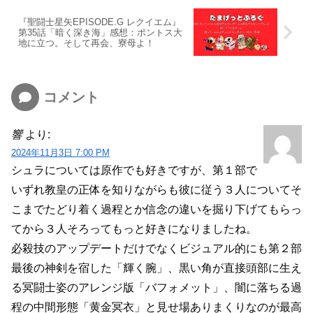
『聖闘士星矢EPISODE.G レクイエム』
第35話「暗く深き海」感想：ポントス大
地に立つ。そして再会、寮母よ！
コメント
響
より:
2024年11月3日 7:00 PM
シュラについては原作でも好きですが、第１部で
いずれ教皇の正体を知りながらも彼に従う３人についてそ
こまでたどり着く過程とか信念の違いを掘り下げてもらっ
てから３人そろってもっと好きになりましたね。
必殺技のアップデートだけでなくビジュアル的にも第２部
最後の神剣を宿した「輝く腕」、黒い角が直接頭部に生え
る冥闘士姿のアレンジ版「バフォメット」、闇に落ちる過
程の中間形態「黄金冥衣」と見せ場ありまくりなのが最高