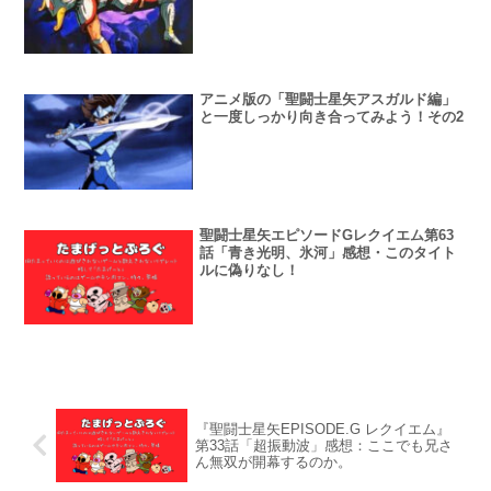
アニメ版の「聖闘士星矢アスガルド編」
と一度しっかり向き合ってみよう！その2
聖闘士星矢エピソードGレクイエム第63
話「青き光明、氷河」感想・このタイト
ルに偽りなし！
『聖闘士星矢EPISODE.G レクイエム』
第33話「超振動波」感想：ここでも兄さ
ん無双が開幕するのか。