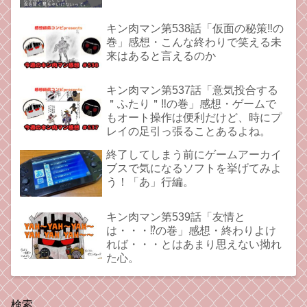
キン肉マン第538話「仮面の秘策‼︎の
巻」感想・こんな終わりで笑える未
来はあると言えるのか
キン肉マン第537話「意気投合する
＂ふたり＂‼︎の巻」感想・ゲームで
もオート操作は便利だけど、時にプ
レイの足引っ張ることあるよね。
終了してしまう前にゲームアーカイ
ブスで気になるソフトを挙げてみよ
う！「あ」行編。
キン肉マン第539話「友情と
は・・・⁉︎の巻」感想・終わりよけ
れば・・・とはあまり思えない拗れ
た心。
検索