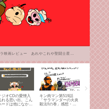
ラ映画レビュー
あれやこれや聖闘士星矢
オジオCDの愛憎入
キン肉マン第519話
キン肉マン第5
乱れる思い出。こん
「サラマンダーの火炎
「決めろ！マ
ハードは他になかっ
殺法‼の巻」感想・バ
ドッキング‼
。
カっていう方がバカの
想：組体操は