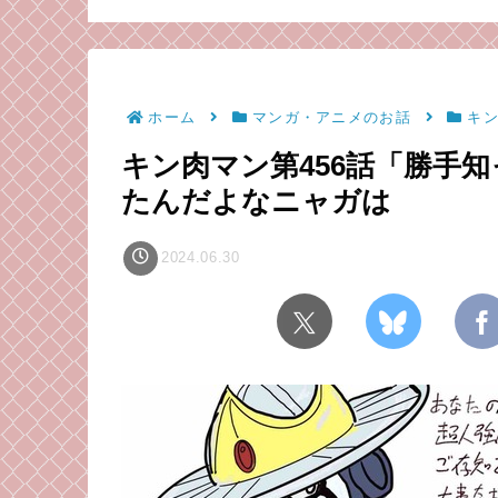
ら気持ちも強くなれる
かもしれない
ホーム
マンガ・アニメのお話
キ
キン肉マン第456話「勝手知
たんだよなニャガは
2024.06.30