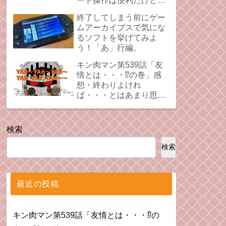
ート操作は便利だけど、
時にプレイの足引っ張る
終了してしまう前にゲー
ことあるよね。
ムアーカイブスで気にな
るソフトを挙げてみよ
う！「あ」行編。
キン肉マン第539話「友
情とは・・・⁉︎の巻」感
想・終わりよけれ
ば・・・とはあまり思え
ない拗れた心。
検索
検索
最近の投稿
キン肉マン第539話「友情とは・・・⁉︎の