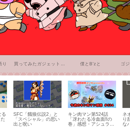
語り
買ってみたガジェットのお話
僕とB’zと
ゴジ
なる
SFC「餓狼伝説2」と
キン肉マン第524話
ネ
った
「スペシャル」の思い
「冴わたる冷血面‼︎の
り
出と呪い
巻」感想・アシュラマ
な
ン対サラマンダーのク
た