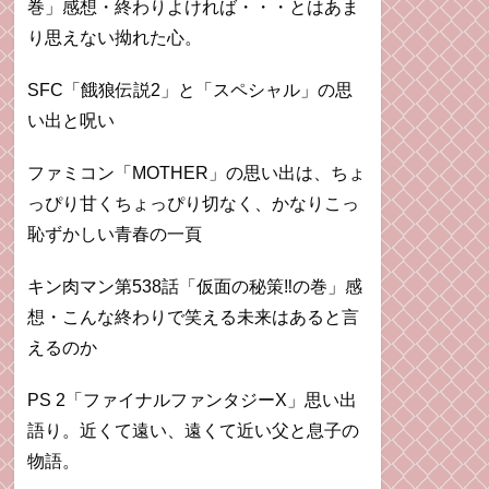
巻」感想・終わりよければ・・・とはあま
り思えない拗れた心。
SFC「餓狼伝説2」と「スペシャル」の思
い出と呪い
ファミコン「MOTHER」の思い出は、ちょ
っぴり甘くちょっぴり切なく、かなりこっ
恥ずかしい青春の一頁
キン肉マン第538話「仮面の秘策‼︎の巻」感
想・こんな終わりで笑える未来はあると言
えるのか
PS 2「ファイナルファンタジーX」思い出
語り。近くて遠い、遠くて近い父と息子の
物語。