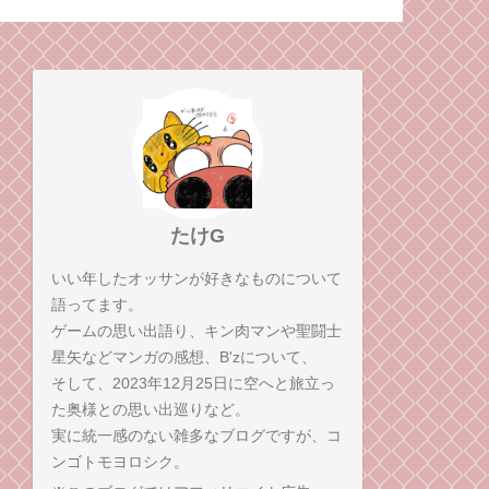
理論
人が一番キツ
たけG
いい年したオッサンが好きなものについて
語ってます。
ゲームの思い出語り、キン肉マンや聖闘士
星矢などマンガの感想、B'zについて、
そして、2023年12月25日に空へと旅立っ
た奥様との思い出巡りなど。
実に統一感のない雑多なブログですが、コ
ンゴトモヨロシク。