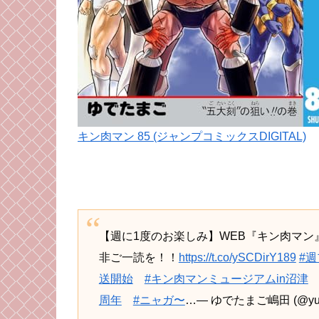
キン肉マン 85 (ジャンプコミックスDIGITAL)
【週に1度のお楽しみ】WEB『キン肉マン
非ご一読を！！
https://t.co/ySCDirY189
#
送開始
#キン肉マンミュージアムin沼津
周年
#ニャガ〜
…— ゆでたまご嶋田 (@yude