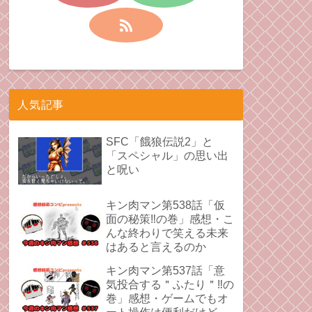
人気記事
SFC「餓狼伝説2」と
「スペシャル」の思い出
と呪い
キン肉マン第538話「仮
面の秘策‼︎の巻」感想・こ
んな終わりで笑える未来
はあると言えるのか
キン肉マン第537話「意
気投合する＂ふたり＂‼︎の
巻」感想・ゲームでもオ