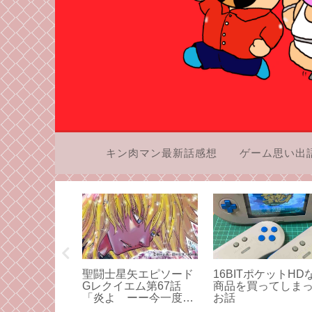
キン肉マン最新話感想
ゲーム思い出
の「聖闘士星
聖闘士星矢エピソード
16BITポケットHD
ルド編」と一
Gレクイエム第67話
商品を買ってしま
り向き合って
「炎よ ーー今一度ー
お話
その1
ー」感想・同伴入店な