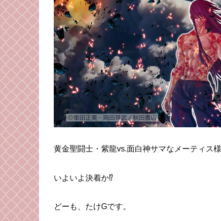
黄金聖闘士・紫龍vs.面白神サマなメーティス
いよいよ決着か⁉︎
どーも、たけGです。