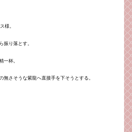
ィス様。
ら振り落とす。
精一杯。
の無さそうな紫龍へ直接手を下そうとする。