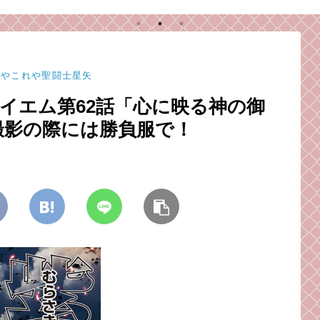
人が一番キツい
れやこれや聖闘士星矢
クイエム第62話「心に映る神の御
撮影の際には勝負服で！