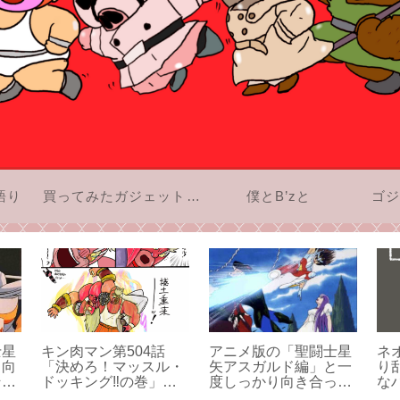
語り
買ってみたガジェットのお話
僕とB’zと
ゴジ
士星
キン肉マン第504話
アニメ版の「聖闘士星
ネ
り向
「決めろ！マッスル・
矢アスガルド編」と一
り
その
ドッキング‼の巻」感
度しっかり向き合って
な
想：組体操は一番下の
みよう！その1
た