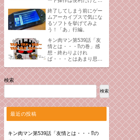
ート操作は便利だけど、
時にプレイの足引っ張る
終了してしまう前にゲー
ことあるよね。
ムアーカイブスで気にな
るソフトを挙げてみよ
う！「あ」行編。
キン肉マン第539話「友
情とは・・・⁉︎の巻」感
想・終わりよけれ
ば・・・とはあまり思え
ない拗れた心。
検索
検索
最近の投稿
キン肉マン第539話「友情とは・・・⁉︎の