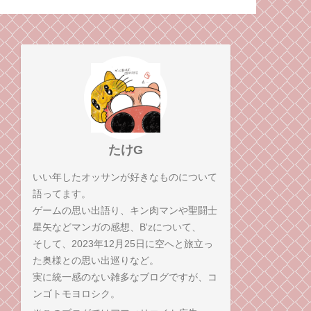
っ逆さまに落ちて、こ
っちまでボロボロに。
たけG
いい年したオッサンが好きなものについて
語ってます。
ゲームの思い出語り、キン肉マンや聖闘士
星矢などマンガの感想、B'zについて、
そして、2023年12月25日に空へと旅立っ
た奥様との思い出巡りなど。
実に統一感のない雑多なブログですが、コ
ンゴトモヨロシク。