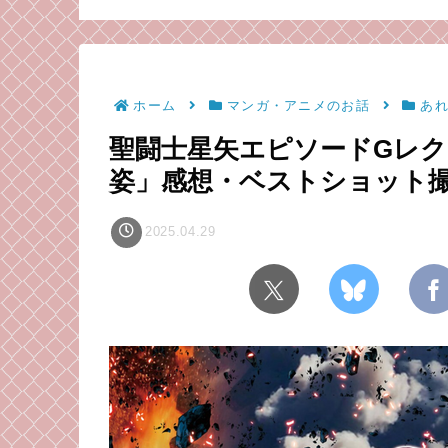
と、招かざる客と。
（毒成分強めのため注
意）
ホーム
マンガ・アニメのお話
あ
聖闘士星矢エピソードGレ
姿」感想・ベストショット
2025.04.29