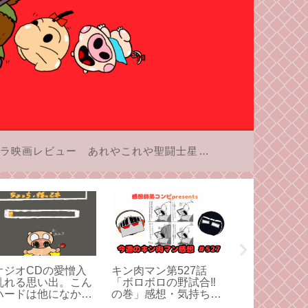
ラ映画レビュー
あれやこれや聖闘士星矢
オジオCDの愛憎入
キン肉マン第527話
SFC「餓狼伝
乱れる思い出。こん
「ボロボロの野試合‼︎
「スペシャル
ハードは他になかっ
の巻」感想・気持ちが
出と呪い
。
てっぺんまで昇って真