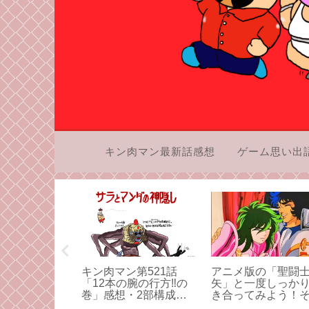
キン肉マン最新話感想
ゲーム思い出
の「聖闘士星
キン肉マン第521話
アニメ版の「聖闘
度しっかり向
「12本の腕の行方‼の
矢」と一度しっか
みよう！その
巻」感想・2部構成。
き合ってみよう！
アシュラマンの受難
3