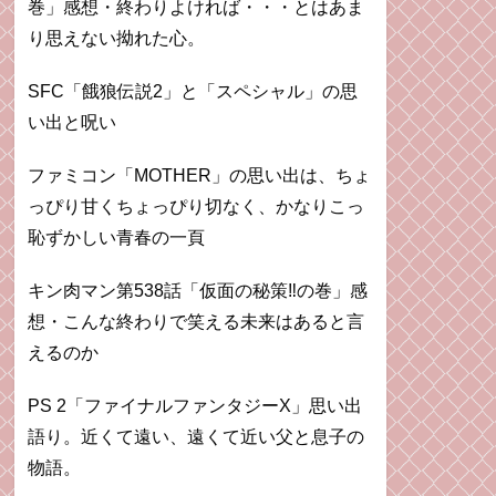
巻」感想・終わりよければ・・・とはあま
り思えない拗れた心。
SFC「餓狼伝説2」と「スペシャル」の思
い出と呪い
ファミコン「MOTHER」の思い出は、ちょ
っぴり甘くちょっぴり切なく、かなりこっ
恥ずかしい青春の一頁
キン肉マン第538話「仮面の秘策‼︎の巻」感
想・こんな終わりで笑える未来はあると言
えるのか
PS 2「ファイナルファンタジーX」思い出
語り。近くて遠い、遠くて近い父と息子の
物語。