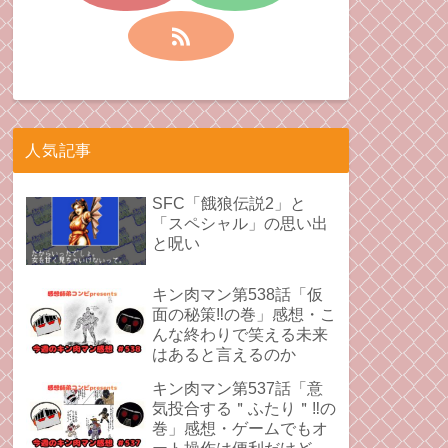
人気記事
SFC「餓狼伝説2」と
「スペシャル」の思い出
と呪い
キン肉マン第538話「仮
面の秘策‼︎の巻」感想・こ
んな終わりで笑える未来
はあると言えるのか
キン肉マン第537話「意
気投合する＂ふたり＂‼︎の
巻」感想・ゲームでもオ