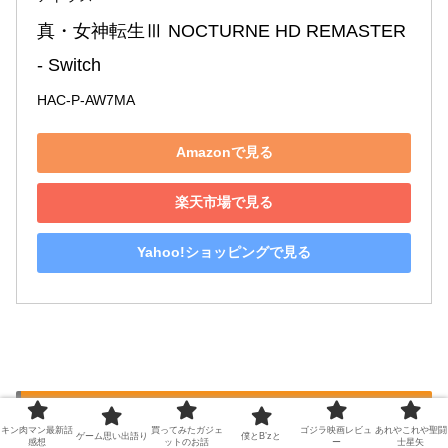
真・女神転生Ⅲ NOCTURNE HD REMASTER 
- Switch
HAC-P-AW7MA
Amazonで見る
楽天市場で見る
Yahoo!ショッピングで見る
⚫︎今回のまとめ
キン肉マン最新話
買ってみたガジェ
ゴジラ映画レビュ
あれやこれや聖闘
ゲーム思い出語り
僕とB’zと
感想
ットのお話
ー
士星矢