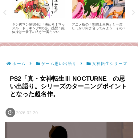
 ベ
キン肉マン第504話「決めろ！マッ
アニメ版の「聖闘士星矢」と一度
終
スル・ドッキング‼の巻」感想：組
しっかり向き合ってみよう！その3
イ
体操は一番下の人が一番キツい
み
ホーム
ゲーム思い出語り
女神転生シリーズ
PS2「真・女神転生Ⅲ NOCTURNE」の思
い出語り。シリーズのターニングポイント
となった超名作。
2026.02.20