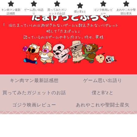
キン肉マン最新
ゲーム思い出語
買ってみたガジ
ゴジラ映画レビ
あれやこれや聖
僕とB’zと
話感想
り
ェットのお話
ュー
闘士星矢
キン肉マン最新話感想
ゲーム思い出語り
買ってみたガジェットのお話
僕とB’zと
ゴジラ映画レビュー
あれやこれや聖闘士星矢