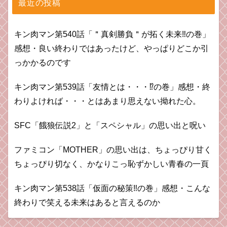
最近の投稿
キン肉マン第540話「＂真剣勝負＂が拓く未来‼の巻」
感想・良い終わりではあったけど、やっぱりどこか引
っかかるのです
キン肉マン第539話「友情とは・・・⁉︎の巻」感想・終
わりよければ・・・とはあまり思えない拗れた心。
SFC「餓狼伝説2」と「スペシャル」の思い出と呪い
ファミコン「MOTHER」の思い出は、ちょっぴり甘く
ちょっぴり切なく、かなりこっ恥ずかしい青春の一頁
キン肉マン第538話「仮面の秘策‼︎の巻」感想・こんな
終わりで笑える未来はあると言えるのか