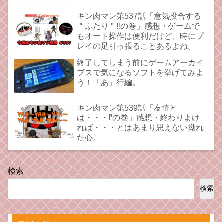
キン肉マン第537話「意気投合する
＂ふたり＂‼︎の巻」感想・ゲームで
もオート操作は便利だけど、時にプ
レイの足引っ張ることあるよね。
終了してしまう前にゲームアーカイ
ブスで気になるソフトを挙げてみよ
う！「あ」行編。
キン肉マン第539話「友情と
は・・・⁉︎の巻」感想・終わりよけ
れば・・・とはあまり思えない拗れ
た心。
検索
検索