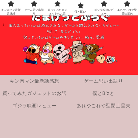
キン肉マン最新
ゲーム思い出語
買ってみたガジ
ゴジラ映画レビ
あれやこれや聖
僕とB’zと
話感想
り
ェットのお話
ュー
闘士星矢
キン肉マン最新話感想
ゲーム思い出語り
買ってみたガジェットのお話
僕とB’zと
ゴジラ映画レビュー
あれやこれや聖闘士星矢