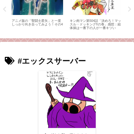
 ベ
アニメ版の「聖闘士星矢」と一度
キン肉マン第504話「決めろ！マッ
キン
しっかり向き合ってみよう！その4
スル・ドッキング‼の巻」感想：組
面‼
体操は一番下の人が一番キツい
ラ
感
#エックスサーバー