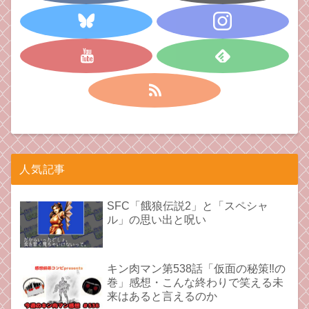
人気記事
SFC「餓狼伝説2」と「スペシャ
ル」の思い出と呪い
キン肉マン第538話「仮面の秘策‼︎の
巻」感想・こんな終わりで笑える未
来はあると言えるのか