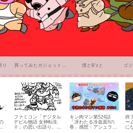
語り
買ってみたガジェットのお話
僕とB’zと
ゴジ
ファミコン「デジタル
キン肉マン第524話
終
の
デビル物語 女神転生
「冴わたる冷血面‼︎の
ー
。
Ⅱ」の思い出語り。僕
巻」感想・アシュラマ
に
難
がメガテンを大好きに
ン対サラマンダーのク
み