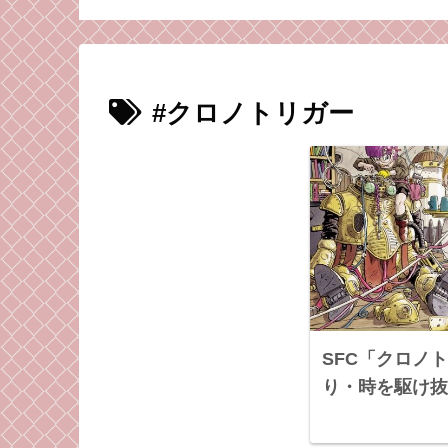
キツい
と、招かざる客と
（毒成分強めのた
意）
#クロノトリガー
SFC「クロノ
り・時を駆け抜