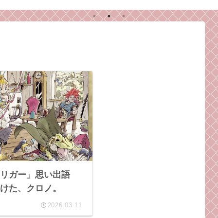
。
なるきっかけとなった
ライマックスを、感想
め注
ゲームのお話。
師弟コンビが語る！
トリガー」思い出語
けた、クロノ。
2026.03.11