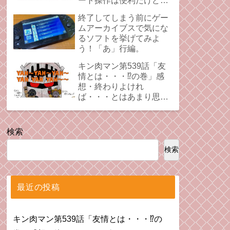
ート操作は便利だけど、
時にプレイの足引っ張る
終了してしまう前にゲー
ことあるよね。
ムアーカイブスで気にな
るソフトを挙げてみよ
う！「あ」行編。
キン肉マン第539話「友
情とは・・・⁉︎の巻」感
想・終わりよけれ
ば・・・とはあまり思え
ない拗れた心。
検索
検索
最近の投稿
キン肉マン第539話「友情とは・・・⁉︎の