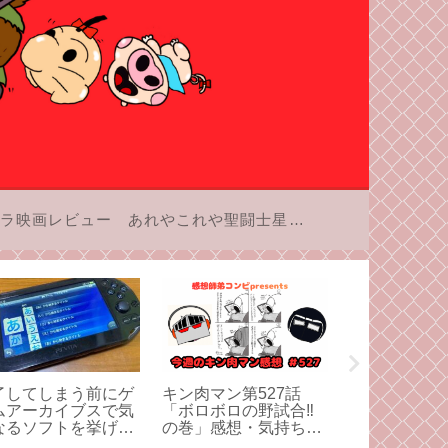
ラ映画レビュー
あれやこれや聖闘士星矢
了してしまう前にゲ
キン肉マン第527話
キン肉マン第5
ムアーカイブスで気
「ボロボロの野試合‼︎
「この上なく
なるソフトを挙げて
の巻」感想・気持ちが
来‼の巻」感
よう！「あ」行編。
てっぺんまで昇って真
上なく明るい