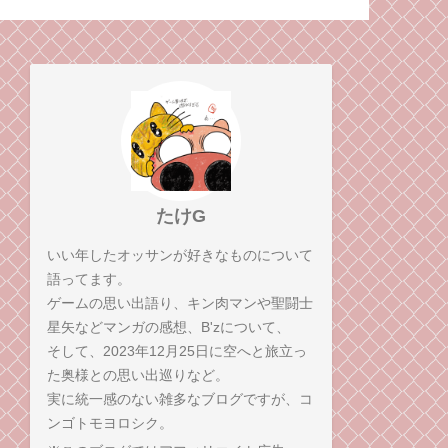
っ逆さまに落ちて、こ
当に期待した
っちまでボロボロに。
のキン肉マン
ログ！
たけG
いい年したオッサンが好きなものについて
語ってます。
ゲームの思い出語り、キン肉マンや聖闘士
星矢などマンガの感想、B'zについて、
そして、2023年12月25日に空へと旅立っ
た奥様との思い出巡りなど。
実に統一感のない雑多なブログですが、コ
ンゴトモヨロシク。