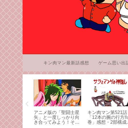
キン肉マン最新話感想
ゲーム思い出
第504話
アニメ版の「聖闘士星
キン肉マン第521話
！マッスル・
矢」と一度しっかり向
「12本の腕の行方‼
グ‼の巻」感
き合ってみよう！その
巻」感想・2部構成
操は一番下の
3
アシュラマンの受