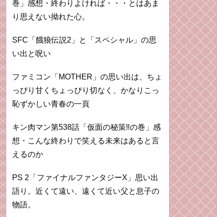
巻」感想・終わりよければ・・・とはあま
り思えない拗れた心。
SFC「餓狼伝説2」と「スペシャル」の思
い出と呪い
ファミコン「MOTHER」の思い出は、ちょ
っぴり甘くちょっぴり切なく、かなりこっ
恥ずかしい青春の一頁
キン肉マン第538話「仮面の秘策‼︎の巻」感
想・こんな終わりで笑える未来はあると言
えるのか
PS 2「ファイナルファンタジーX」思い出
語り。近くて遠い、遠くて近い父と息子の
物語。