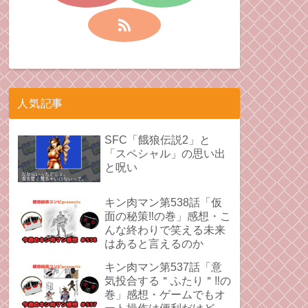
人気記事
SFC「餓狼伝説2」と
「スペシャル」の思い出
と呪い
キン肉マン第538話「仮
面の秘策‼︎の巻」感想・こ
んな終わりで笑える未来
はあると言えるのか
キン肉マン第537話「意
気投合する＂ふたり＂‼︎の
巻」感想・ゲームでもオ