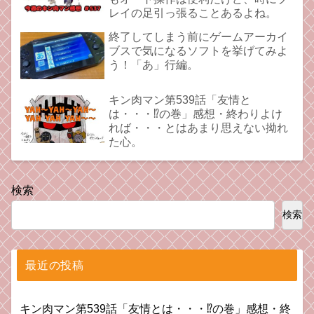
レイの足引っ張ることあるよね。
終了してしまう前にゲームアーカイ
ブスで気になるソフトを挙げてみよ
う！「あ」行編。
キン肉マン第539話「友情と
は・・・⁉︎の巻」感想・終わりよけ
れば・・・とはあまり思えない拗れ
た心。
検索
検索
最近の投稿
キン肉マン第539話「友情とは・・・⁉︎の巻」感想・終