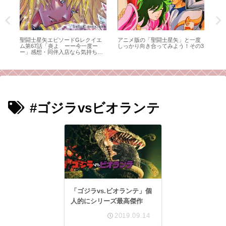
カ
聖闘士星矢エピソードGレクイエ
アニメ版の「聖闘士星矢」と一度
キン
て
ム第67話「炎よ ーー今一度ー
しっかり向き合ってみよう！その3
行方
ー」感想・同伴入店なら気持ちも
ュ
強くなれるかもしれない
と
#ゴジラvsビオランテ
「ゴジラvs.ビオランテ」個
人的にシリーズ最高傑作
2019.09.14