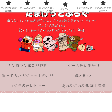
キン肉マン最新
ゲーム思い出語
買ってみたガジ
ゴジラ映画レビ
あれやこれや聖
僕とB’zと
話感想
り
ェットのお話
ュー
闘士星矢
キン肉マン最新話感想
ゲーム思い出語り
買ってみたガジェットのお話
僕とB’zと
ゴジラ映画レビュー
あれやこれや聖闘士星矢