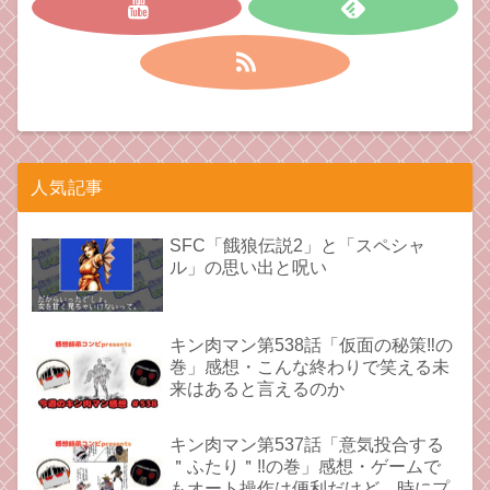
人気記事
SFC「餓狼伝説2」と「スペシャ
ル」の思い出と呪い
キン肉マン第538話「仮面の秘策‼︎の
巻」感想・こんな終わりで笑える未
来はあると言えるのか
キン肉マン第537話「意気投合する
＂ふたり＂‼︎の巻」感想・ゲームで
もオート操作は便利だけど、時にプ