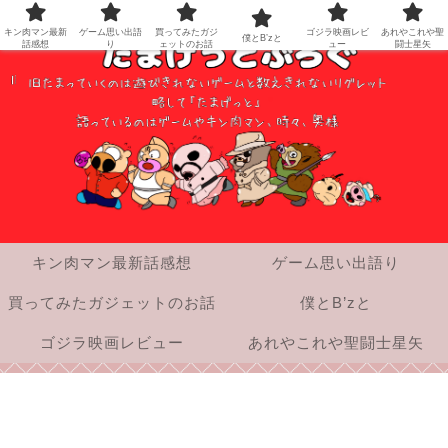
キン肉マン最新
ゲーム思い出語
買ってみたガジ
ゴジラ映画レビ
あれやこれや聖
僕とB’zと
話感想
り
ェットのお話
ュー
闘士星矢
キン肉マン最新話感想
ゲーム思い出語り
買ってみたガジェットのお話
僕とB’zと
ゴジラ映画レビュー
あれやこれや聖闘士星矢