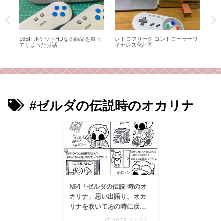
 ベ
16BITポケットHDなる商品を買っ
レトロフリーク コントローラーワ
聖
てしまったお話
イヤレス化計画
ム第
ー
強
#ゼルダの伝説時のオカリナ
N64「ゼルダの伝説 時のオ
カリナ」思い出語り。オカ
リナを吹いてあの時に戻
り、もう一度初体験の時の
2025.11.21