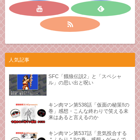
人気記事
SFC「餓狼伝説2」と「スペシャ
ル」の思い出と呪い
キン肉マン第538話「仮面の秘策‼︎の
巻」感想・こんな終わりで笑える未
来はあると言えるのか
キン肉マン第537話「意気投合する
＂ふたり＂‼︎の巻」感想・ゲームで