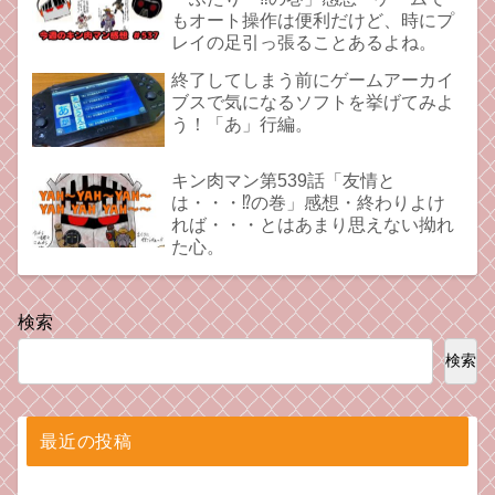
もオート操作は便利だけど、時にプ
レイの足引っ張ることあるよね。
終了してしまう前にゲームアーカイ
ブスで気になるソフトを挙げてみよ
う！「あ」行編。
キン肉マン第539話「友情と
は・・・⁉︎の巻」感想・終わりよけ
れば・・・とはあまり思えない拗れ
た心。
検索
検索
最近の投稿