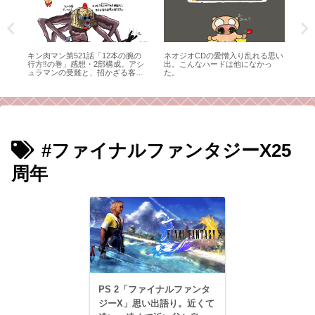
 ベ
キン肉マン第521話「12本の腕の
ネオジオCDの愛憎入り乱れる思い
フ
行方‼の巻」感想・2部構成。アシ
出。こんなハードは他になかっ
女
ュラマンの受難と、招かざる客
た。
メ
と。（毒成分強めのため注意）
と
#ファイナルファンタジーX25
周年
PS 2「ファイナルファンタ
ジーX」思い出語り。近くて