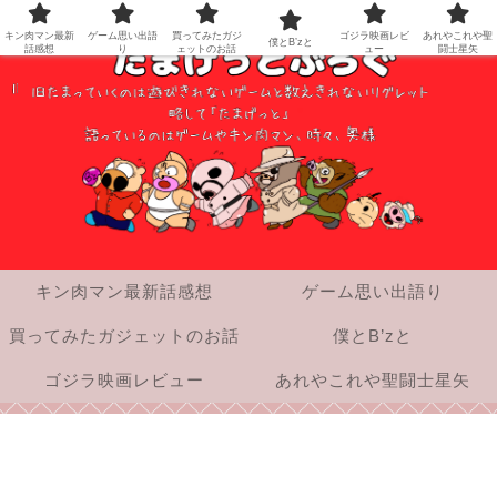
キン肉マン最新
ゲーム思い出語
買ってみたガジ
ゴジラ映画レビ
あれやこれや聖
僕とB’zと
話感想
り
ェットのお話
ュー
闘士星矢
キン肉マン最新話感想
ゲーム思い出語り
買ってみたガジェットのお話
僕とB’zと
ゴジラ映画レビュー
あれやこれや聖闘士星矢