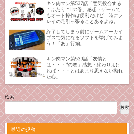
キン肉マン第537話「意気投合する
＂ふたり＂‼︎の巻」感想・ゲームで
もオート操作は便利だけど、時にプ
レイの足引っ張ることあるよね。
終了してしまう前にゲームアーカイ
ブスで気になるソフトを挙げてみよ
う！「あ」行編。
キン肉マン第539話「友情と
は・・・⁉︎の巻」感想・終わりよけ
れば・・・とはあまり思えない拗れ
た心。
検索
検索
最近の投稿