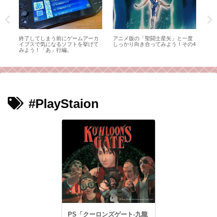
の野
終了してしまう前にゲームアーカ
アニメ版の「聖闘士星矢」と一度
ゴジ
っぺ
イブスで気になるソフトを挙げて
しっかり向き合ってみよう！その4
ス
みよう！「あ」行編。
#PlayStaion
PS「クーロンズゲート-九龍