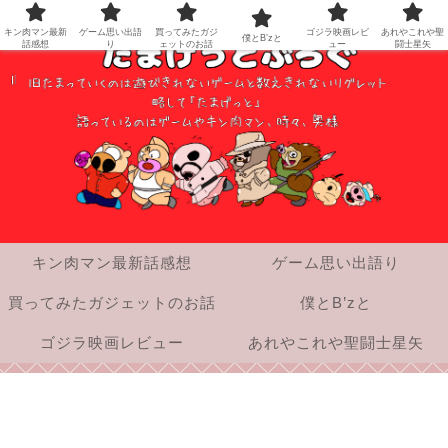
キン肉マン最新
ゲーム思い出語
買ってみたガジ
ゴジラ映画レビ
あれやこれや聖
僕とB’zと
話感想
り
ェットのお話
ュー
闘士星矢
キン肉マン最新話感想
ゲーム思い出語り
買ってみたガジェットのお話
僕とB’zと
ゴジラ映画レビュー
あれやこれや聖闘士星矢