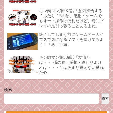
キン肉マン第537話「意気投合する
＂ふたり＂‼︎の巻」感想・ゲームで
もオート操作は便利だけど、時にプ
レイの足引っ張ることあるよね。
終了してしまう前にゲームアーカイ
ブスで気になるソフトを挙げてみよ
う！「あ」行編。
キン肉マン第539話「友情と
は・・・⁉︎の巻」感想・終わりよけ
れば・・・とはあまり思えない拗れ
た心。
検索
検索