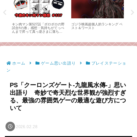
く明
キン肉マン第527話「ボロボロの野
ゴジラ映画超個人的ランキング ベ
フ
なく
試合‼︎の巻」感想・気持ちがてっぺ
スト＆ワースト
女
、
んまで昇って真っ逆さまに落ち
メ
！
て、こっちまでボロボロに。
と
ホーム
ゲーム思い出語り
プレイステーショ
ン
PS「クーロンズゲート-九龍風水傳-」思い
出語り 奇妙で奇天烈な世界観が強烈すぎ
る、最強の雰囲気ゲーの最適な遊び方につ
いて
2026.02.28