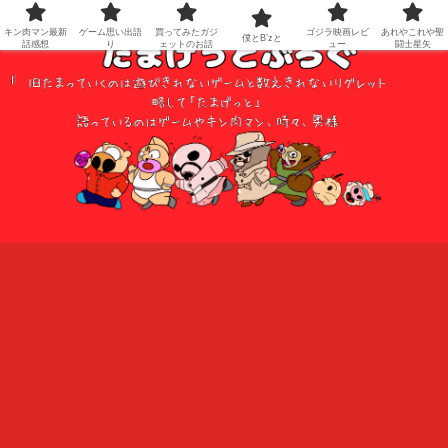
キン肉マン最新
ゲーム思い出語
買ってみたガジ
ゴジラ映画レビ
あれやこれや聖
僕とB’zと
話感想
り
ェットのお話
ュー
闘士星矢