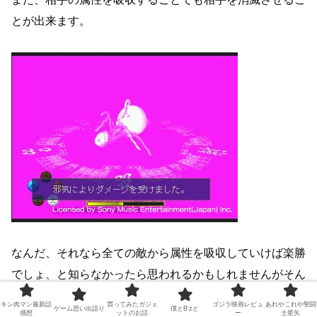
とが出来ます。
なんだ、それなら全ての敵から属性を吸収していけば楽勝
でしょ、と知らなかったら思われるかもしれませんがそん
なに簡単にはいきません。
キン肉マン最新話
買ってみたガジェ
ゴジラ映画レビュ
あれやこれや聖闘
ゲーム思い出語り
僕とB’zと
感想
ットのお話
ー
士星矢