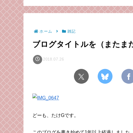
と、招かざる客と
（毒成分強めのた
意）
ホーム
雑記
ブログタイトルを（またま
2018.07.26
どーも、たけGです。
このブログを書き始めて1年以上経過しました