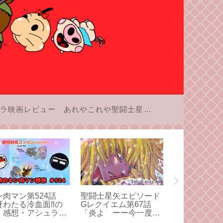
ラ映画レビュー
あれやこれや聖闘士星矢
ン肉マン第524話
聖闘士星矢エピソード
ネオジオCD
冴わたる冷血面‼︎の
Gレクイエム第67話
り乱れる思い
」感想・アシュラマ
「炎よ ーー今一度ー
なハードは他
対サラマンダーのク
ー」感想・同伴入店な
た。