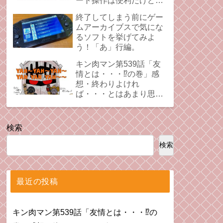
ート操作は便利だけど、
時にプレイの足引っ張る
終了してしまう前にゲー
ことあるよね。
ムアーカイブスで気にな
るソフトを挙げてみよ
う！「あ」行編。
キン肉マン第539話「友
情とは・・・⁉︎の巻」感
想・終わりよけれ
ば・・・とはあまり思え
ない拗れた心。
検索
検索
最近の投稿
キン肉マン第539話「友情とは・・・⁉︎の