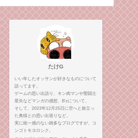
イマックスを、感想
ら気持ちも強くなれる
弟コンビが語る！
かもしれない
たけG
いい年したオッサンが好きなものについて
語ってます。
ゲームの思い出語り、キン肉マンや聖闘士
星矢などマンガの感想、B'zについて、
そして、2023年12月25日に空へと旅立っ
た奥様との思い出巡りなど。
実に統一感のない雑多なブログですが、コ
ンゴトモヨロシク。