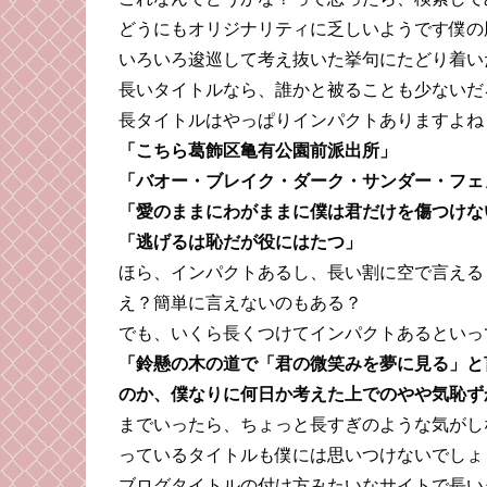
どうにもオリジナリティに乏しいようです僕の
いろいろ逡巡して考え抜いた挙句にたどり着い
長いタイトルなら、誰かと被ることも少ないだ
長タイトルはやっぱりインパクトありますよね
「こちら葛飾区亀有公園前派出所」
「バオー・ブレイク・ダーク・サンダー・フェ
「愛のままにわがままに僕は君だけを傷つけな
「逃げるは恥だが役にはたつ」
ほら、インパクトあるし、長い割に空で言える
え？簡単に言えないのもある？
でも、いくら長くつけてインパクトあるといっ
「
鈴懸の木の道で「君の微笑みを夢に見る」と
のか、僕なりに何日か考えた上でのやや気恥ず
までいったら、ちょっと長すぎのような気がし
っているタイトルも僕には思いつけないでしょ
ブログタイトルの付け方みたいなサイトで長い