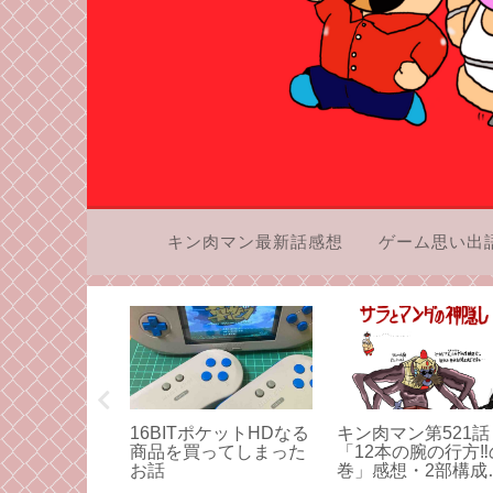
キン肉マン最新話感想
ゲーム思い出
の「聖闘士星
16BITポケットHDなる
キン肉マン第521話
度しっかり向
商品を買ってしまった
「12本の腕の行方‼
みよう！その
お話
巻」感想・2部構成
アシュラマンの受