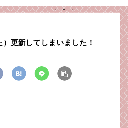
。
っ逆さまに落ちて、こ
ラ
め注
っちまでボロボロに。
師
た）更新してしまいました！
。