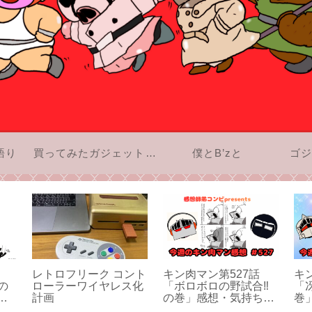
語り
買ってみたガジェットのお話
僕とB’zと
ゴジ
レトロフリーク コント
キン肉マン第527話
キ
の
ローラーワイヤレス化
「ボロボロの野試合‼︎
「
。
計画
の巻」感想・気持ちが
巻
難
てっぺんまで昇って真
ン