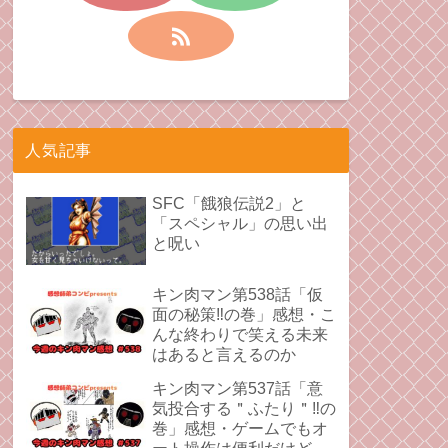
人気記事
SFC「餓狼伝説2」と
「スペシャル」の思い出
と呪い
キン肉マン第538話「仮
面の秘策‼︎の巻」感想・こ
んな終わりで笑える未来
はあると言えるのか
キン肉マン第537話「意
気投合する＂ふたり＂‼︎の
巻」感想・ゲームでもオ