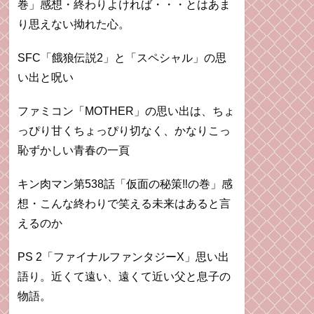
巻」感想・終わりよければ・・・とはあま
り思えない拗れた心。
SFC「餓狼伝説2」と「スペシャル」の思
い出と呪い
ファミコン「MOTHER」の思い出は、ちょ
っぴり甘くちょっぴり切なく、かなりこっ
恥ずかしい青春の一頁
キン肉マン第538話「仮面の秘策‼︎の巻」感
想・こんな終わりで笑える未来はあると言
えるのか
PS 2「ファイナルファンタジーX」思い出
語り。近くて遠い、遠くて近い父と息子の
物語。