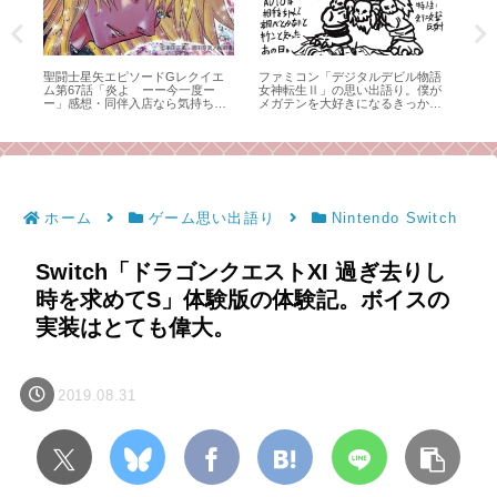
語
キン肉マン第524話「冴わたる冷血
アニメ版の「聖闘士星矢」と一度
キン
が
面‼︎の巻」感想・アシュラマン対サ
しっかり向き合ってみよう！その4
試合
け
ラマンダーのクライマックスを、
ん
感想師弟コンビが語る！
て
ホーム
ゲーム思い出語り
Nintendo Switch
Switch「ドラゴンクエストXI 過ぎ去りし
時を求めてS」体験版の体験記。ボイスの
実装はとても偉大。
2019.08.31