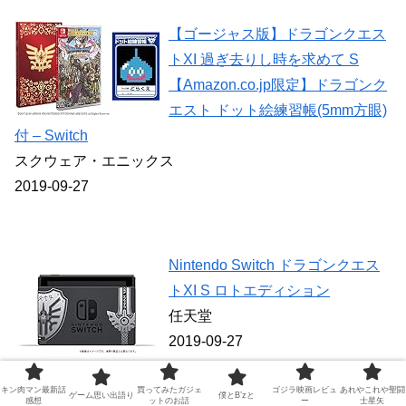
【ゴージャス版】ドラゴンクエス
トXI 過ぎ去りし時を求めて S
【Amazon.co.jp限定】ドラゴンク
エスト ドット絵練習帳(5mm方眼)
付 – Switch
スクウェア・エニックス
2019-09-27
Nintendo Switch ドラゴンクエス
トXI S ロトエディション
任天堂
2019-09-27
キン肉マン最新話
買ってみたガジェ
ゴジラ映画レビュ
あれやこれや聖闘
ゲーム思い出語り
僕とB’zと
感想
ットのお話
ー
士星矢