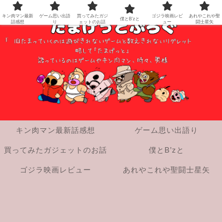
キン肉マン最新
ゲーム思い出語
買ってみたガジ
ゴジラ映画レビ
あれやこれや聖
僕とB’zと
話感想
り
ェットのお話
ュー
闘士星矢
キン肉マン最新話感想
ゲーム思い出語り
買ってみたガジェットのお話
僕とB’zと
ゴジラ映画レビュー
あれやこれや聖闘士星矢