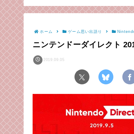
も強くなれる
ライマックスを、感想
ない
師弟コンビが語る！
ホーム
ゲーム思い出語り
Nintend
ニンテンドーダイレクト 201
2019.09.05