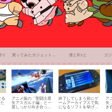
語り
買ってみたガジェットのお話
僕とB’zと
ゴジ
なる
アニメ版の「聖闘士星
終了してしまう前にゲ
ア
った
矢アスガルド編」と一
ームアーカイブスで気
矢
度しっかり向き合って
になるソフトを挙げて
き
みよう！その1
みよう！「あ」行編。
4