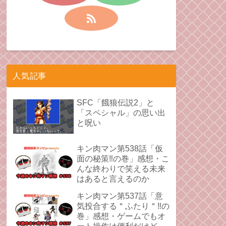
人気記事
SFC「餓狼伝説2」と
「スペシャル」の思い出
と呪い
キン肉マン第538話「仮
面の秘策‼︎の巻」感想・こ
んな終わりで笑える未来
はあると言えるのか
キン肉マン第537話「意
気投合する＂ふたり＂‼︎の
巻」感想・ゲームでもオ