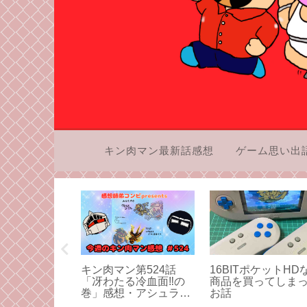
キン肉マン最新話感想
ゲーム思い出
矢エピソード
キン肉マン第524話
16BITポケットHD
エム第67話
「冴わたる冷血面‼︎の
商品を買ってしま
ーー今一度ー
巻」感想・アシュラマ
お話
・同伴入店な
ン対サラマンダーのク