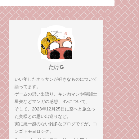
たけG
いい年したオッサンが好きなものについて
語ってます。
ゲームの思い出語り、キン肉マンや聖闘士
星矢などマンガの感想、B'zについて、
そして、2023年12月25日に空へと旅立っ
た奥様との思い出巡りなど。
実に統一感のない雑多なブログですが、コ
ンゴトモヨロシク。