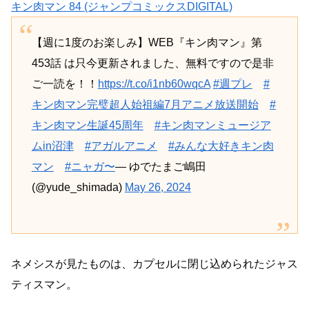
キン肉マン 84 (ジャンプコミックスDIGITAL)
【週に1度のお楽しみ】WEB『キン肉マン』第
453話 は只今更新されました、無料ですので是非
ご一読を！！
https://t.co/i1nb60wqcA
#週プレ
#
キン肉マン完璧超人始祖編7月アニメ放送開始
#
キン肉マン生誕45周年
#キン肉マンミュージア
ムin沼津
#アガルアニメ
#みんな大好きキン肉
マン
#ニャガ〜
— ゆでたまご嶋田
(@yude_shimada)
May 26, 2024
ネメシスが見たものは、カプセルに閉じ込められたジャス
ティスマン。