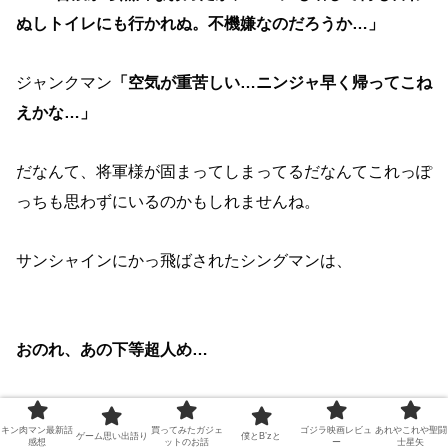
ぬしトイレにも行かれぬ。不機嫌なのだろうか…」
ジャンクマン
「空気が重苦しい…ニンジャ早く帰ってこね
えかな…」
だなんて、将軍様が固まってしまってるだなんてこれっぽ
っちも思わずにいるのかもしれませんね。
サンシャインにかっ飛ばされたシングマンは、
おのれ、あの下等超人め…
とブツブツ言って彷徨っているところを固められてしまっ
キン肉マン最新話
買ってみたガジェ
ゴジラ映画レビュ
あれやこれや聖闘
てるのかもしれません。
ゲーム思い出語り
僕とB’zと
感想
ットのお話
ー
士星矢