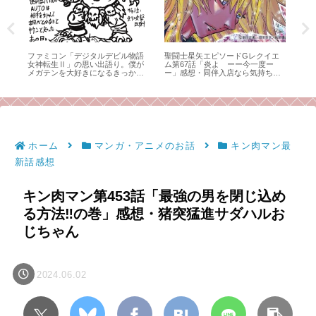
エ
ネオジオCDの愛憎入り乱れる思い
レトロフリーク コントローラーワ
キン
出。こんなハードは他になかっ
イヤレス化計画
ス
も
た。
体
ホーム
マンガ・アニメのお話
キン肉マン最
新話感想
キン肉マン第453話「最強の男を閉じ込め
る方法‼︎の巻」感想・猪突猛進サダハルお
じちゃん
2024.06.02