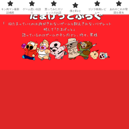
キン肉マン最新
ゲーム思い出語
買ってみたガジ
ゴジラ映画レビ
あれやこれや聖
僕とB’zと
話感想
り
ェットのお話
ュー
闘士星矢