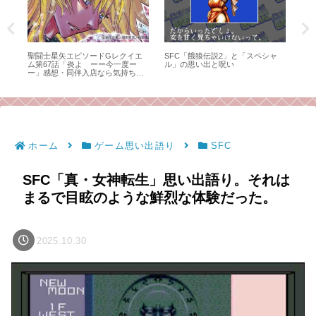
の
聖闘士星矢エピソードGレクイエ
SFC「餓狼伝説2」と「スペシャ
キン
アシ
ム第67話「炎よ ーー今一度ー
ル」の思い出と呪い
る
ー」感想・同伴入店なら気持ちも
明
強くなれるかもしれない
今
ホーム
ゲーム思い出語り
SFC
SFC「真・女神転生」思い出語り。それは
まるで目眩のような鮮烈な体験だった。
2025.10.30