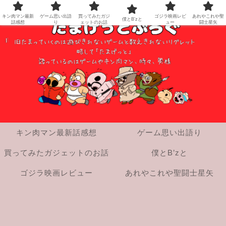
キン肉マン最新
ゲーム思い出語
買ってみたガジ
ゴジラ映画レビ
あれやこれや聖
僕とB’zと
話感想
り
ェットのお話
ュー
闘士星矢
キン肉マン最新話感想
ゲーム思い出語り
買ってみたガジェットのお話
僕とB’zと
ゴジラ映画レビュー
あれやこれや聖闘士星矢