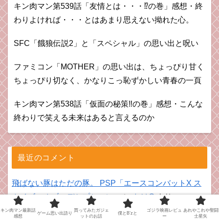
キン肉マン第539話「友情とは・・・⁉︎の巻」感想・終
わりよければ・・・とはあまり思えない拗れた心。
SFC「餓狼伝説2」と「スペシャル」の思い出と呪い
ファミコン「MOTHER」の思い出は、ちょっぴり甘く
ちょっぴり切なく、かなりこっ恥ずかしい青春の一頁
キン肉マン第538話「仮面の秘策‼︎の巻」感想・こんな
終わりで笑える未来はあると言えるのか
最近のコメント
飛ばない豚はただの豚。 PSP「エースコンバットX ス
カイズ・オブ・デセプション」
に
たけG
より
キン肉マン最新話
買ってみたガジェ
ゴジラ映画レビュ
あれやこれや聖闘
ゲーム思い出語り
僕とB’zと
感想
ットのお話
ー
士星矢
飛ばない豚はただの豚。 PSP「エースコンバットX ス