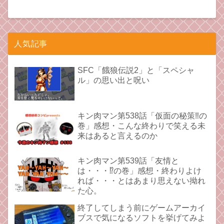
人気記事
SFC「餓狼伝説2」と「スペシャ
ル」の思い出と呪い
キン肉マン第538話「仮面の秘策‼︎の
巻」感想・こんな終わりで笑える未
来はあると言えるのか
キン肉マン第539話「友情と
は・・・⁉︎の巻」感想・終わりよけ
れば・・・とはあまり思えない拗れ
た心。
終了してしまう前にゲームアーカイ
ブスで気になるソフトを挙げてみよ