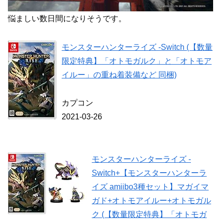
悩ましい数日間になりそうです。
モンスターハンターライズ -Switch (【数量
限定特典】「オトモガルク」と「オトモア
イルー」の重ね着装備など 同梱)
カプコン
2021-03-26
モンスターハンターライズ -
Switch+【モンスターハンターラ
イズ amiibo3種セット】マガイマ
ガド+オトモアイルー+オトモガル
ク (【数量限定特典】「オトモガ