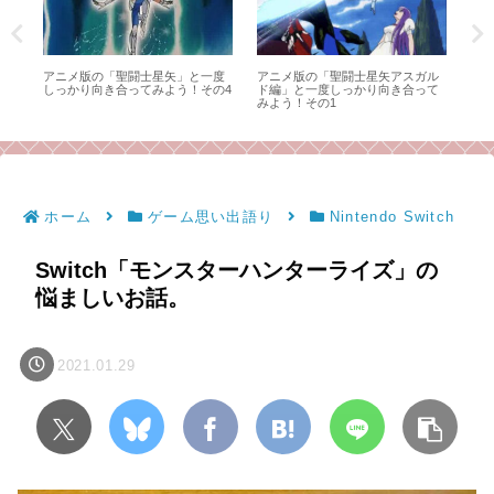
マッ
アニメ版の「聖闘士星矢」と一度
アニメ版の「聖闘士星矢アスガル
ア
：組
しっかり向き合ってみよう！その4
ド編」と一度しっかり向き合って
し
みよう！その1
ホーム
ゲーム思い出語り
Nintendo Switch
Switch「モンスターハンターライズ」の
悩ましいお話。
2021.01.29