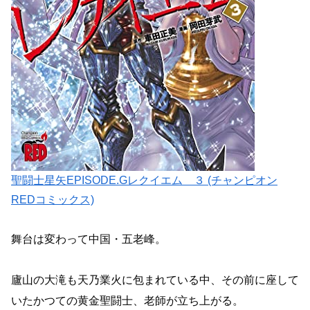
聖闘士星矢EPISODE.Gレクイエム ３ (チャンピオン
REDコミックス)
舞台は変わって中国・五老峰。
廬山の大滝も天乃業火に包まれている中、その前に座して
いたかつての黄金聖闘士、老師が立ち上がる。