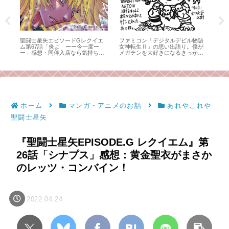
の
聖闘士星矢エピソードGレクイエ
ファミコン「デジタルデビル物語
キン
アシ
ム第67話「炎よ ーー今一度ー
女神転生Ⅱ」の思い出語り。僕が
試合
ー」感想・同伴入店なら気持ちも
メガテンを大好きになるきっかけ
ん
強くなれるかもしれない
となったゲームのお話。
て
ホーム
マンガ・アニメのお話
あれやこれや
聖闘士星矢
『聖闘士星矢EPISODE.G レクイエム』第
26話「シナプス」感想：黄金聖衣がまさか
のレッツ・コンバイン！
2022.04.24