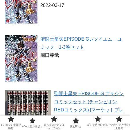
2022-03-17
聖闘士星矢EPISODE.Gレクイエム コ
ミック 1-3巻セット
岡田芽武
聖闘士星矢 EPISODE.G アサシン
コミックセット (チャンピオン
REDコミックス) [マーケットプレ
イスセット]
キン肉マン最新話
買ってみたガジェ
ゴジラ映画レビュ
あれやこれや聖闘
岡田 芽武
ゲーム思い出語り
僕とB’zと
感想
ットのお話
ー
士星矢