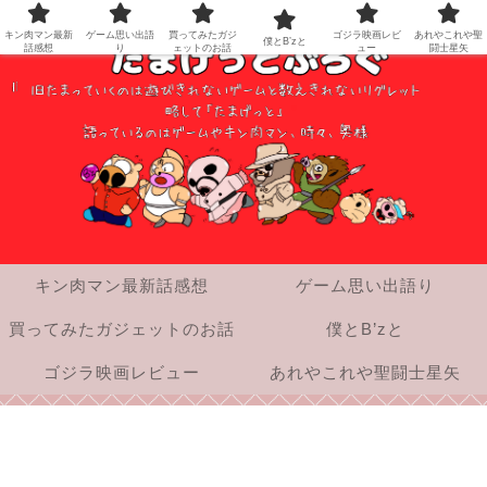
キン肉マン最新
ゲーム思い出語
買ってみたガジ
ゴジラ映画レビ
あれやこれや聖
僕とB’zと
話感想
り
ェットのお話
ュー
闘士星矢
キン肉マン最新話感想
ゲーム思い出語り
買ってみたガジェットのお話
僕とB’zと
ゴジラ映画レビュー
あれやこれや聖闘士星矢