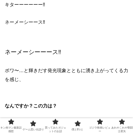
キターーーーーー‼︎
ネーメーシーース‼︎
ネーメーシーーース‼︎
ボワ〜…と輝きだす発光現象とともに湧き上がってくる力
を感じ、
なんですか？この力は？
さすがのファナティックも戸惑いを覚えます。
キン肉マン最新話
買ってみたガジェ
ゴジラ映画レビュ
あれやこれや聖闘
ゲーム思い出語り
僕とB’zと
感想
ットのお話
ー
士星矢