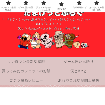
キン肉マン最新
ゲーム思い出語
買ってみたガジ
ゴジラ映画レビ
あれやこれや聖
僕とB’zと
話感想
り
ェットのお話
ュー
闘士星矢
キン肉マン最新話感想
ゲーム思い出語り
買ってみたガジェットのお話
僕とB’zと
ゴジラ映画レビュー
あれやこれや聖闘士星矢