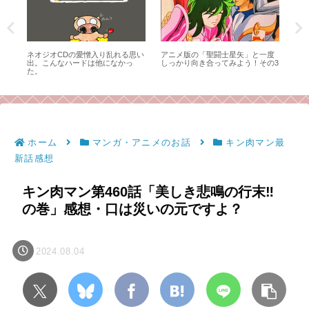
度
キン肉マン第519話「サラマンダー
キン肉マン第521話「12本の腕の
SF
の3
の火炎殺法‼の巻」感想・バカって
行方‼の巻」感想・2部構成。アシ
ル
いう方がバカの理論
ュラマンの受難と、招かざる客
と。（毒成分強めのため注意）
ホーム
マンガ・アニメのお話
キン肉マン最
新話感想
キン肉マン第460話「美しき悲鳴の行末‼︎
の巻」感想・口は災いの元ですよ？
2024.08.04