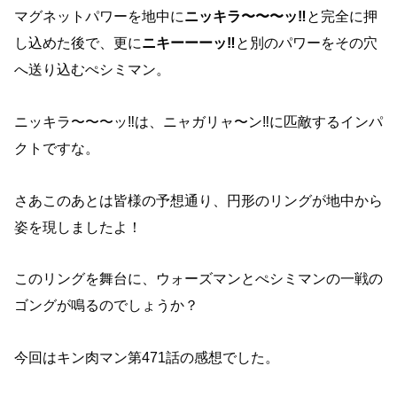
マグネットパワーを地中に
ニッキラ〜〜〜ッ‼︎
と完全に押
し込めた後で、更に
ニキーーーッ‼︎
と別のパワーをその穴
へ送り込むぺシミマン。
ニッキラ〜〜〜ッ‼︎は、ニャガリャ〜ン‼︎に匹敵するインパ
クトですな。
さあこのあとは皆様の予想通り、円形のリングが地中から
姿を現しましたよ！
このリングを舞台に、ウォーズマンとぺシミマンの一戦の
ゴングが鳴るのでしょうか？
今回はキン肉マン第471話の感想でした。