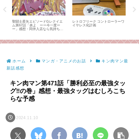
ーワ
キン肉マン第527話「ボロボロの野
ファミコン「デジタルデビル物語
ゴジ
試合‼︎の巻」感想・気持ちがてっぺ
女神転生Ⅱ」の思い出語り。僕が
ス
んまで昇って真っ逆さまに落ち
メガテンを大好きになるきっかけ
て、こっちまでボロボロに。
となったゲームのお話。
ホーム
マンガ・アニメのお話
キン肉マン最
新話感想
キン肉マン第471話「勝利必至の最強タッ
グ‼︎の巻」感想・最強タッグはむしろこち
らな予感
2024.11.10