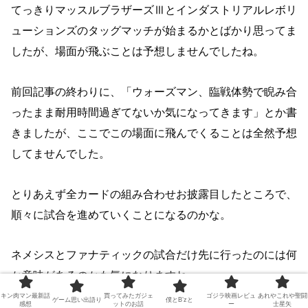
てっきりマッスルブラザーズⅢとインダストリアルレボリ
ューションズのタッグマッチが始まるかとばかり思ってま
したが、場面が飛ぶことは予想しませんでしたね。
前回記事の終わりに、「ウォーズマン、臨戦体勢で睨み合
ったまま耐用時間過ぎてないか気になってきます」とか書
きましたが、ここでこの場面に飛んでくることは全然予想
してませんでした。
とりあえず全カードの組み合わせお披露目したところで、
順々に試合を進めていくことになるのかな。
ネメシスとファナティックの試合だけ先に行ったのには何
か意味があるのかも気になりますね。
キン肉マン最新話
買ってみたガジェ
ゴジラ映画レビュ
あれやこれや聖闘
ゲーム思い出語り
僕とB’zと
感想
ットのお話
ー
士星矢