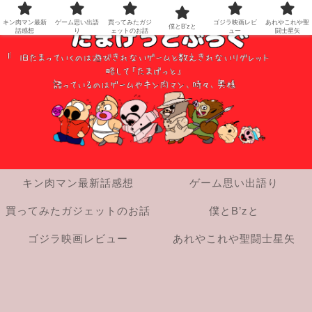
キン肉マン最新
ゲーム思い出語
買ってみたガジ
ゴジラ映画レビ
あれやこれや聖
僕とB’zと
話感想
り
ェットのお話
ュー
闘士星矢
キン肉マン最新話感想
ゲーム思い出語り
買ってみたガジェットのお話
僕とB’zと
ゴジラ映画レビュー
あれやこれや聖闘士星矢