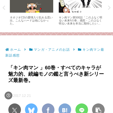
マッ
ネオジオCDの愛憎入り乱れる思い
キン肉マン第500話「この上なく明
SF
：組
出。こんなハードは他になかっ
るい未来‼の巻」感想・この上なく
ル
た。
明るい未来を本当に期待したい、
今後のキン肉マンとこのブログ！
ホーム
マンガ・アニメのお話
キン肉マン最
新話感想
「キン肉マン 」60巻・すべてのキャラが
魅力的、続編モノの鑑と言うべき新シリー
ズ最新巻。
2017.12.21