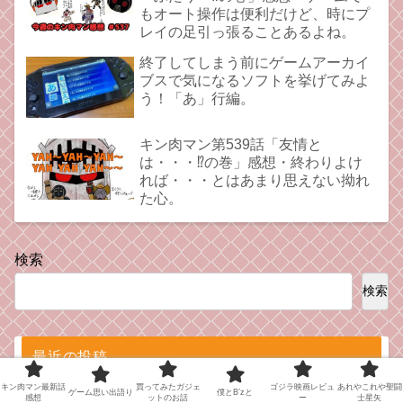
もオート操作は便利だけど、時にプ
レイの足引っ張ることあるよね。
終了してしまう前にゲームアーカイ
ブスで気になるソフトを挙げてみよ
う！「あ」行編。
キン肉マン第539話「友情と
は・・・⁉︎の巻」感想・終わりよけ
れば・・・とはあまり思えない拗れ
た心。
検索
検索
最近の投稿
キン肉マン最新話
買ってみたガジェ
ゴジラ映画レビュ
あれやこれや聖闘
ゲーム思い出語り
僕とB’zと
感想
ットのお話
ー
士星矢