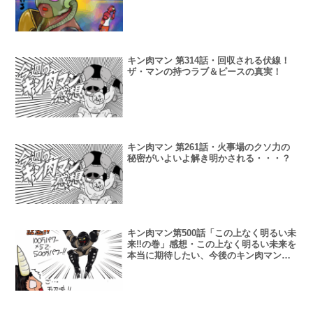
キン肉マン 第314話・回収される伏線！
ザ・マンの持つラブ＆ピースの真実！
キン肉マン 第261話・火事場のクソ力の
秘密がいよいよ解き明かされる・・・？
キン肉マン第500話「この上なく明るい未
来‼の巻」感想・この上なく明るい未来を
本当に期待したい、今後のキン肉マンと
このブログ！