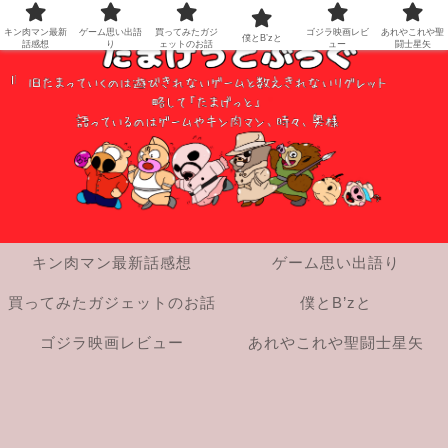
キン肉マン最新
ゲーム思い出語
買ってみたガジ
ゴジラ映画レビ
あれやこれや聖
僕とB’zと
話感想
り
ェットのお話
ュー
闘士星矢
キン肉マン最新話感想
ゲーム思い出語り
買ってみたガジェットのお話
僕とB’zと
ゴジラ映画レビュー
あれやこれや聖闘士星矢