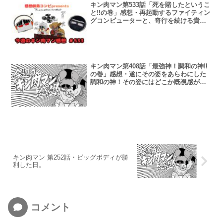
キン肉マン第533話「死を賭したというこ
と‼︎の巻」感想・再起動するファイティン
グコンピューターと、奇行を続ける貴公
子と。
キン肉マン第408話「最強神！調和の神‼︎
の巻」感想・遂にその姿をあらわにした
調和の神！その姿にはどこか既視感が…
キン肉マン 第252話・ビッグボディが勝
利した日。
コメント