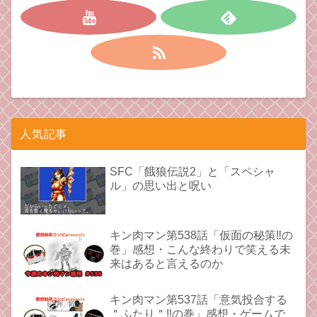
人気記事
SFC「餓狼伝説2」と「スペシャ
ル」の思い出と呪い
キン肉マン第538話「仮面の秘策‼︎の
巻」感想・こんな終わりで笑える未
来はあると言えるのか
キン肉マン第537話「意気投合する
＂ふたり＂‼︎の巻」感想・ゲームで