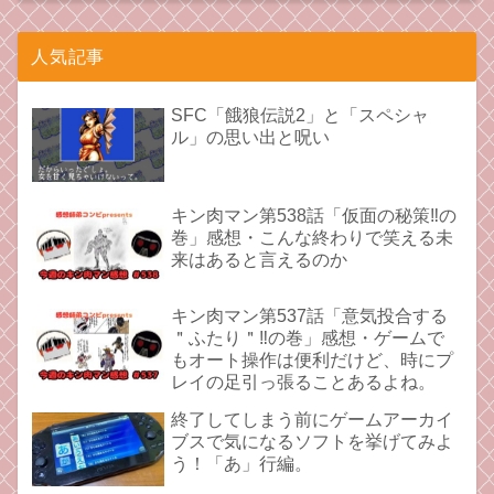
人気記事
SFC「餓狼伝説2」と「スペシャ
ル」の思い出と呪い
キン肉マン第538話「仮面の秘策‼︎の
巻」感想・こんな終わりで笑える未
来はあると言えるのか
キン肉マン第537話「意気投合する
＂ふたり＂‼︎の巻」感想・ゲームで
もオート操作は便利だけど、時にプ
レイの足引っ張ることあるよね。
終了してしまう前にゲームアーカイ
ブスで気になるソフトを挙げてみよ
う！「あ」行編。