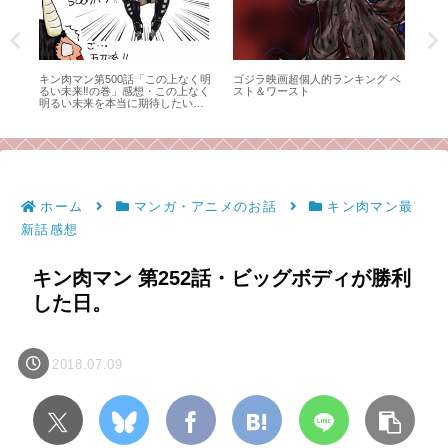
買っ
キン肉マン第500話「この上なく明
ゴジラ映画超個人的ランキング ベ
ア
るい未来‼の巻」感想・この上なく
スト＆ワースト
し
明るい未来を本当に期待したい、
今後のキン肉マンとこのブログ！
ホーム
マンガ・アニメのお話
キン肉マン最
新話感想
キン肉マン 第252話・ビッグボディが勝利
した日。
2018.07.09