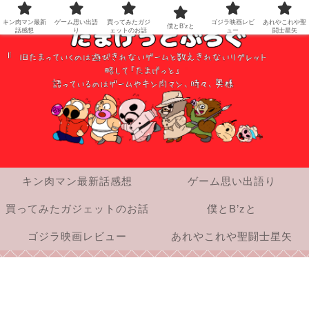
キン肉マン最新
ゲーム思い出語
買ってみたガジ
ゴジラ映画レビ
あれやこれや聖
僕とB’zと
話感想
り
ェットのお話
ュー
闘士星矢
キン肉マン最新話感想
ゲーム思い出語り
買ってみたガジェットのお話
僕とB’zと
ゴジラ映画レビュー
あれやこれや聖闘士星矢